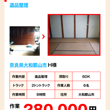
遺品整理
奈良県大和郡山市
H様
作業内容
遺品整理
間取り
6DK
トラック
２トントラック
作業人数
６名
作業時間
８時間
住所
大和郡山市
280,000
作業
円