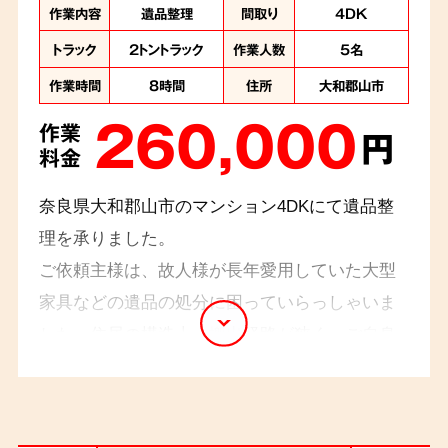
作業内容
遺品整理
間取り
4DK
トラック
2トントラック
作業人数
5名
作業時間
8時間
住所
大和郡山市
260,000
作業
円
料金
奈良県大和郡山市のマンション4DKにて遺品整
理を承りました。
ご依頼主様は、故人様が長年愛用していた大型
家具などの遺品の処分に困っていらっしゃいま
した。住居の構造上、搬出経路が狭く、ご自身
での処分は困難な状況でした。経験豊富なスタ
ッフが、大型家具の分解・搬出を安全に行い、
ご遺族様の想いを大切にしながら作業を進めさ