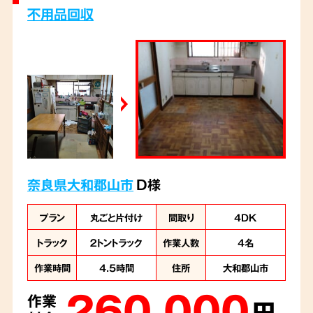
不用品回収
奈良県大和郡山市
D様
プラン
丸ごと片付け
間取り
4DK
トラック
２トントラック
作業人数
4名
作業時間
4.5時間
住所
大和郡山市
260,000
作業
円