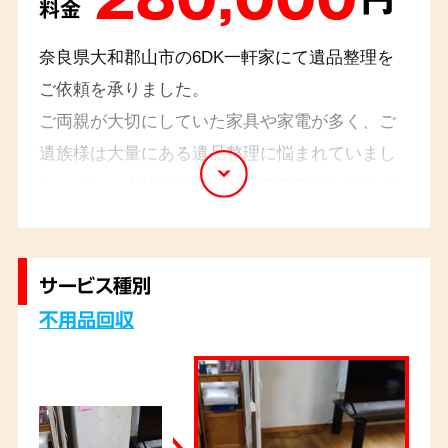
料金
奈良県大和郡山市の6DK一軒家にて遺品整理を
ご依頼を承りました。
ご両親が大切にしていた家具や家電が多く、ご
遺族様は大量にある遺品整理に悩まれていまし
た。また、土地の権利書や重要書類があるはず
だがどこにあるかわからないとのご相談を受け
ておりましたので、不用品と一緒に誤って処分
しないよう、箱や収納の中身を丁寧に確認しな
サービス種別
がら整理し、探し物も無事に発見することがで
不用品回収
きました。