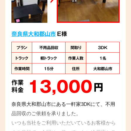
奈良県大和郡山市
E様
プラン
不用品回収
間取り
3DK
トラック
軽トラック
作業人数
1名
作業時間
15分
住所
大和郡山市
13,000
作業
円
料金
奈良県大和郡山市にある一軒家3DKにて、不用
品回収のご依頼を承りました。
いつも当社をご利用いただいているお客様から