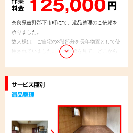
125,000
作業
円
料金
奈良県吉野郡下市町にて、遺品整理のご依頼を
承りました。
故人様は、ご自宅の3階部分を長年物置として使
用されていました。その状態を見て、どこから
手を付けて良いか分からず、ご遺族様はお困り
の様子でした。3階までの搬出経路が狭かったの
ですが、経験豊富なスタッフが丁寧に安全に搬
サービス種別
出作業を行い、無事に遺品整理を終えることが
遺品整理
できました。