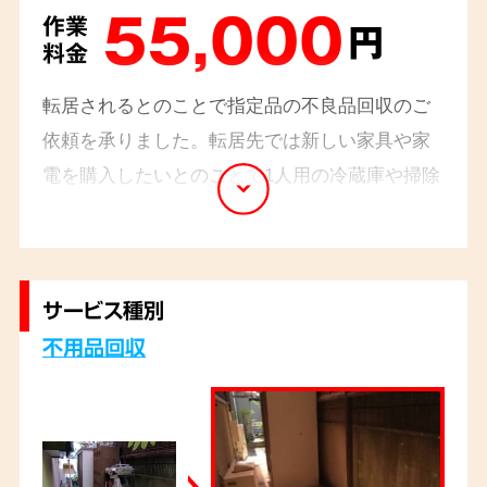
55,000
作業
円
料金
転居されるとのことで指定品の不良品回収のご
依頼を承りました。転居先では新しい家具や家
電を購入したいとのことで1人用の冷蔵庫や掃除
機、テーブルなどの家具や家電を回収させてい
ただきました。
サービス種別
不用品回収