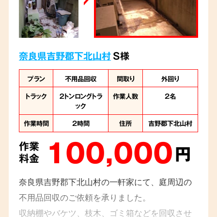
奈良県吉野郡下北山村
S様
プラン
不用品回収
間取り
外回り
トラック
２トンロングトラ
作業人数
2名
ック
作業時間
2時間
住所
吉野郡下北山村
100,000
作業
円
料金
奈良県吉野郡下北山村の一軒家にて、庭周辺の
不用品回収のご依頼を承りました。
収納棚やバケツ、枝木、ゴミ箱などを回収させ