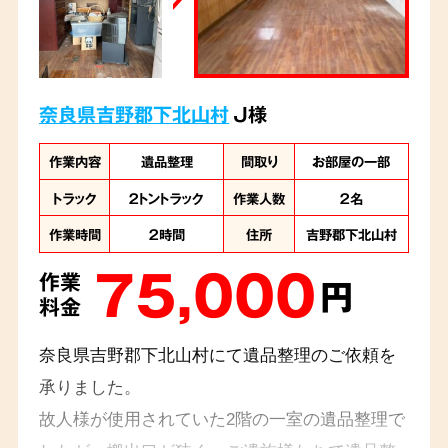
奈良県吉野郡下北山村
J様
作業内容
遺品整理
間取り
お部屋の一部
トラック
２トントラック
作業人数
２名
作業時間
２時間
住所
吉野郡下北山村
75,000
作業
円
料金
奈良県吉野郡下北山村にて遺品整理のご依頼を
承りました。
故人様が使用されていた2階の一室の遺品整理で