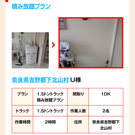
族の皆様が心の整理を進めるお手伝いができて
積み放題プラン
いれば、私たちも心から嬉しく思います。
奈良県吉野郡下北山村
U様
プラン
1.5トントラック
間取り
1DK
積み放題プラン
トラック
1.5トントラック
作業人数
2名
作業時間
2時間
住所
奈良県吉野郡下
北山村