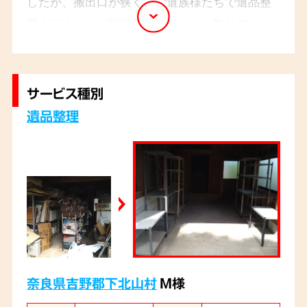
したが、搬出口が狭く、ご遺族様たちで遺品整
理を行うことが困難な状況でした。弊社では、
事前見積もりの際にお打ち合わせさせていただ
き、大型家具などの搬出作業を安全かつスムー
ズに行いました。
サービス種別
遺品整理
奈良県吉野郡下北山村
M様