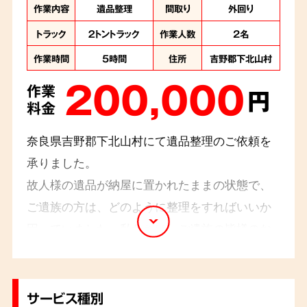
作業内容
遺品整理
間取り
外回り
トラック
２トントラック
作業人数
2名
作業時間
5時間
住所
吉野郡下北山村
200,000
作業
円
料金
奈良県吉野郡下北山村にて遺品整理のご依頼を
承りました。
故人様の遺品が納屋に置かれたままの状態で、
ご遺族の方は、どのように整理をすればいいか
困っていました。私たちは、ご遺族の皆様のお
気持ちに寄り添いながら、ご不安なこと、分か
らないことを一つひとつ丁寧にお聞きし、遺品
整理をさせていただきました。少しでも、ご家
サービス種別