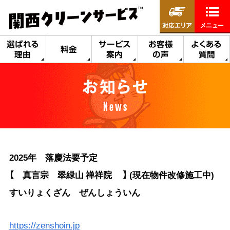
対応エリア
メニュー
選ばれる
サービス
お客様
よくある
料金
理由
案内
の声
質問
お知らせ
News
2025年 落慶法要予定
【 真言宗 翠緑山 禅祥院 】 (現在物件改修施工中)
すいりょくざん ぜんしょういん
https://zenshoin.jp