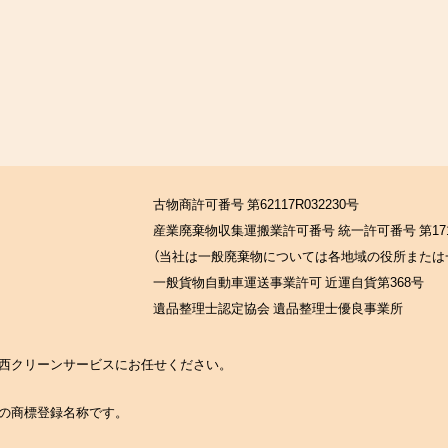
古物商許可番号 第62117R032230号
産業廃棄物収集運搬業許可番号 統一許可番号 第171
（当社は一般廃棄物については各地域の役所または
一般貨物自動車運送事業許可 近運自貨第368号
遺品整理士認定協会 遺品整理士優良事業所
の関西クリーンサービスにお任せください。
社の商標登録名称です。