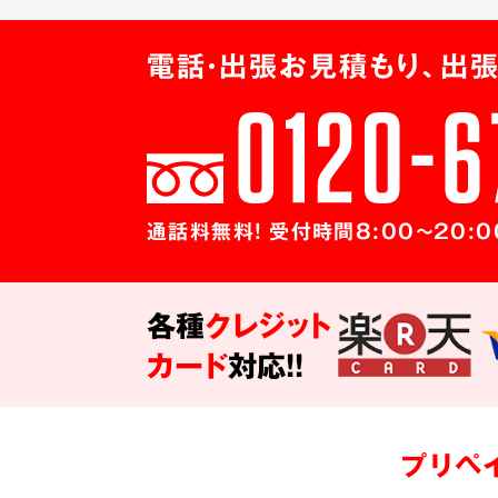
電話・出張お見積もり、出張
通話料無料! 受付時間8:00～20:0
各種
クレジット
カード
対応!!
プリペ