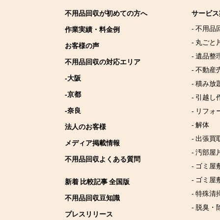
不用品回収が初めての方へ
サービス
- 不用品
作業実績・料金例
- 丸ごと
お客様の声
- 遺品整
不用品回収の対応エリア
- 不動産
-大阪
- 積み
-京都
- 引越し
-奈良
- リフォ
- 解体
法人のお客様
- 出張買
メディア掲載情報
- 汚部屋
不用品回収よくある質問
- ゴミ
- ゴミ屋
新着 比較記事 全国版
- 特殊清
不用品回収豆知識
- 脱臭・
プレスリリース