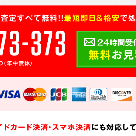
査定すべて無料!!
最短即日＆格安
で処
24時間受
無料
お見
0（年中無休）
イドカード決済・スマホ決済
にも対応して