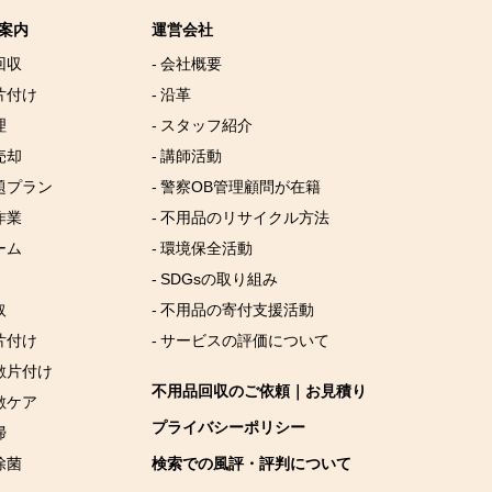
案内
運営会社
回収
- 会社概要
片付け
- 沿革
理
- スタッフ紹介
売却
- 講師活動
放題プラン
- 警察OB管理顧問が在籍
作業
- 不用品のリサイクル方法
ーム
- 環境保全活動
- SDGsの取り組み
取
- 不用品の寄付支援活動
片付け
- サービスの評価について
屋敷片付け
不用品回収のご依頼｜お見積り
敷ケア
プライバシーポリシー
掃
除菌
検索での風評・評判について