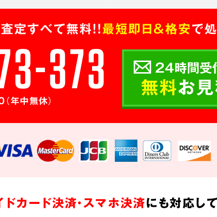
査定すべて無料!!
最短即日＆格安
で処
24時間受
無料
お見
0（年中無休）
イドカード決済・スマホ決済
にも対応して