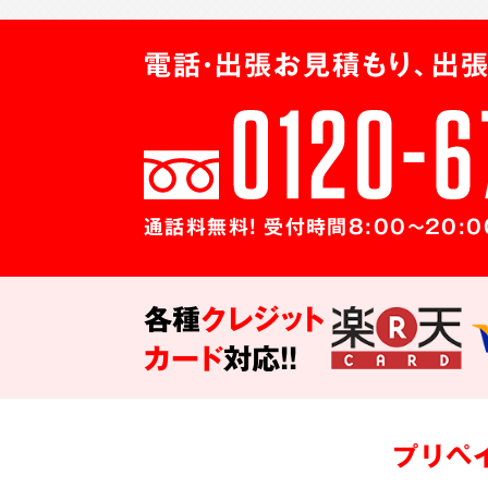
電話・出張お見積もり、出張
通話料無料! 受付時間8:00～20:0
各種
クレジット
カード
対応!!
プリペ