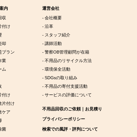
案内
運営会社
回収
- 会社概要
片付け
- 沿革
理
- スタッフ紹介
売却
- 講師活動
放題プラン
- 警察OB管理顧問が在籍
作業
- 不用品のリサイクル方法
ーム
- 環境保全活動
- SDGsの取り組み
取
- 不用品の寄付支援活動
片付け
- サービスの評価について
屋敷片付け
不用品回収のご依頼｜お見積り
敷ケア
プライバシーポリシー
掃
除菌
検索での風評・評判について