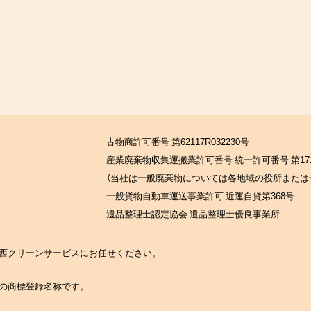
古物商許可番号 第62117R032230号
産業廃棄物収集運搬業許可番号 統一許可番号 第171
（当社は一般廃棄物については各地域の役所または
一般貨物自動車運送事業許可 近運自貨第368号
遺品整理士認定協会 遺品整理士優良事業所
の関西クリーンサービスにお任せください。
社の商標登録名称です。