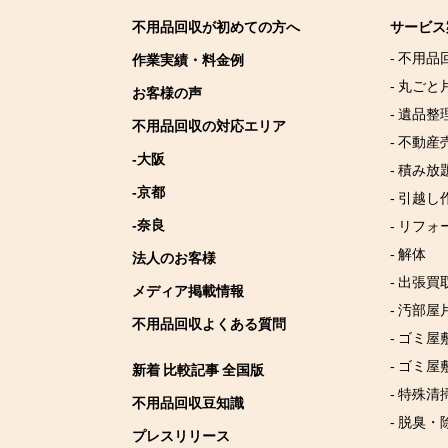
不用品回収が初めての方へ
サービス
- 不用品
作業実績・料金例
- 丸ごと
お客様の声
- 遺品整
不用品回収の対応エリア
- 不動産
-大阪
- 積み
-京都
- 引越し
-奈良
- リフォ
- 解体
法人のお客様
- 出張買
メディア掲載情報
- 汚部屋
不用品回収よくある質問
- ゴミ
- ゴミ屋
新着 比較記事 全国版
- 特殊清
不用品回収豆知識
- 脱臭・
プレスリリース