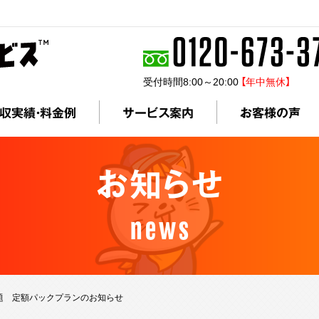
受付時間8:00～20:00
【年中無休】
収実績・料金例
サービス案内
お客様の声
お知らせ
news
放題 定額パックプランのお知らせ