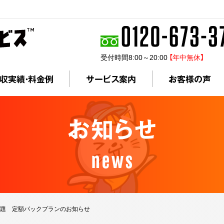
受付時間8:00～20:00
【年中無休】
収実績・料金例
サービス案内
お客様の声
お知らせ
news
み放題 定額パックプランのお知らせ