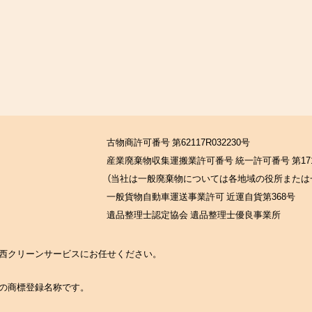
古物商許可番号 第62117R032230号
産業廃棄物収集運搬業許可番号 統一許可番号 第171
（当社は一般廃棄物については各地域の役所または
一般貨物自動車運送事業許可 近運自貨第368号
遺品整理士認定協会 遺品整理士優良事業所
の関西クリーンサービスにお任せください。
社の商標登録名称です。