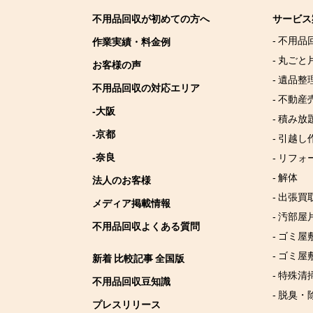
不用品回収が初めての方へ
サービス
- 不用品
作業実績・料金例
- 丸ごと
お客様の声
- 遺品整
不用品回収の対応エリア
- 不動産
-大阪
- 積み
-京都
- 引越し
-奈良
- リフォ
- 解体
法人のお客様
- 出張買
メディア掲載情報
- 汚部屋
不用品回収よくある質問
- ゴミ
- ゴミ屋
新着 比較記事 全国版
- 特殊清
不用品回収豆知識
- 脱臭・
プレスリリース