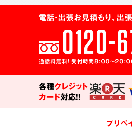
電話・出張お見積もり、出張
通話料無料! 受付時間8:00～20:0
各種
クレジット
カード
対応!!
プリペ