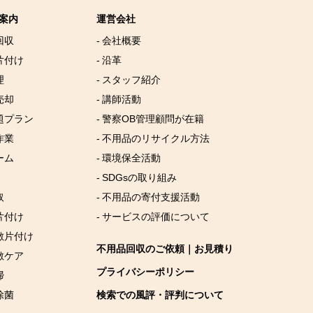
案内
運営会社
回収
- 会社概要
片付け
- 沿革
理
- スタッフ紹介
売却
- 講師活動
放題プラン
- 警察OB管理顧問が在籍
作業
- 不用品のリサイクル方法
ーム
- 環境保全活動
- SDGsの取り組み
取
- 不用品の寄付支援活動
片付け
- サービスの評価について
屋敷片付け
不用品回収のご依頼｜お見積り
敷ケア
プライバシーポリシー
掃
除菌
検索での風評・評判について