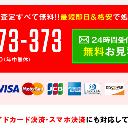
査定すべて無料!!
最短即日＆格安
で処
24時間受
無料
お見
0（年中無休）
イドカード決済・スマホ決済
にも対応して