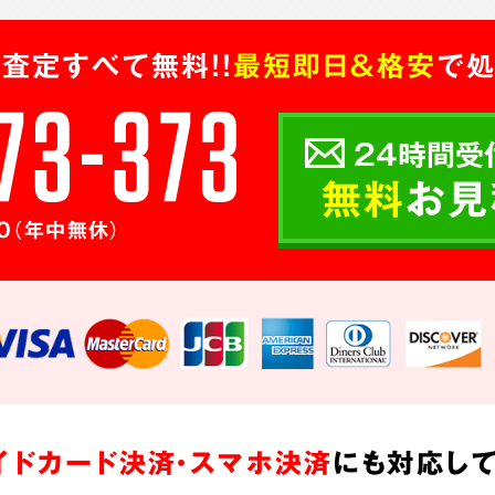
査定すべて無料!!
最短即日＆格安
で処
24時間受
無料
お見
0（年中無休）
イドカード決済・スマホ決済
にも対応して