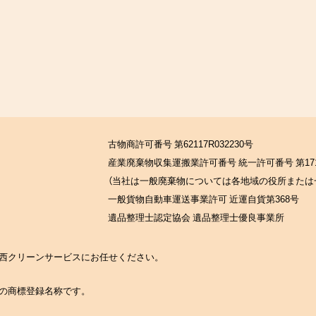
古物商許可番号 第62117R032230号
産業廃棄物収集運搬業許可番号 統一許可番号 第171
（当社は一般廃棄物については各地域の役所または
一般貨物自動車運送事業許可 近運自貨第368号
遺品整理士認定協会 遺品整理士優良事業所
の関西クリーンサービスにお任せください。
社の商標登録名称です。