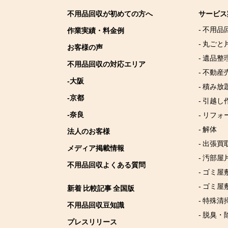
不用品回収が初めての方へ
サービス
- 不用品
作業実績・料金例
- 丸ごと
お客様の声
- 遺品整
不用品回収の対応エリア
- 不動産
-大阪
- 積み
-京都
- 引越し
-奈良
- リフォ
- 解体
法人のお客様
- 出張買
メディア掲載情報
- 汚部屋
不用品回収よくある質問
- ゴミ
- ゴミ屋
新着 比較記事 全国版
- 特殊清
不用品回収豆知識
- 脱臭・
プレスリリース