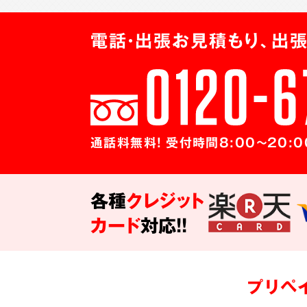
電話・出張お見積もり、出張
通話料無料! 受付時間8:00～20:0
各種
クレジット
カード
対応!!
プリペ