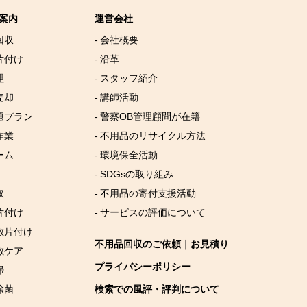
案内
運営会社
回収
- 会社概要
片付け
- 沿革
理
- スタッフ紹介
売却
- 講師活動
放題プラン
- 警察OB管理顧問が在籍
作業
- 不用品のリサイクル方法
ーム
- 環境保全活動
- SDGsの取り組み
取
- 不用品の寄付支援活動
片付け
- サービスの評価について
屋敷片付け
不用品回収のご依頼｜お見積り
敷ケア
プライバシーポリシー
掃
除菌
検索での風評・評判について