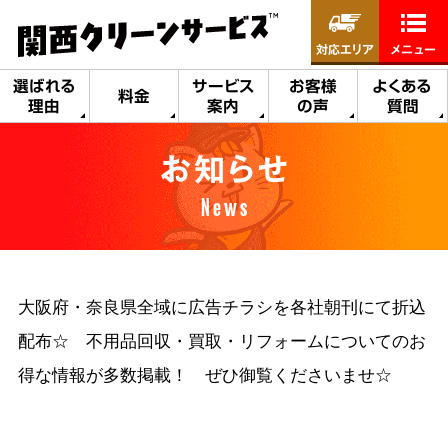
対応エリア
メニュー
選ばれる
サービス
お客様
よくある
料金
理由
案内
の声
質問
お知らせ
News
大阪府・奈良県全域に広告チラシを各社朝刊にて折込
配布☆ 不用品回収・買取・リフォームについてのお
得な情報が多数掲載！ ぜひ御覧くださいませ☆