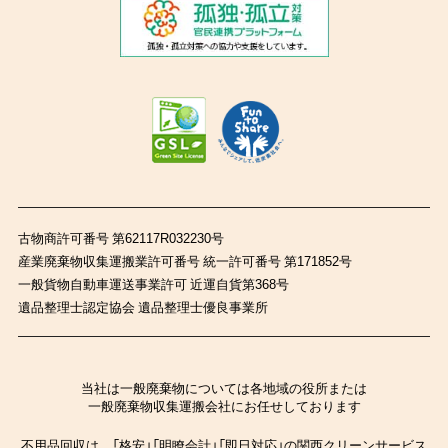
古物商許可番号 第62117R032230号
産業廃棄物収集運搬業許可番号 統一許可番号 第171852号
一般貨物自動車運送事業許可 近運自貨第368号
遺品整理士認定協会 遺品整理士優良事業所
当社は一般廃棄物については各地域の役所または
一般廃棄物収集運搬会社にお任せしております
不用品回収は、「格安」「明瞭会計」「即日対応」の関西クリーンサービス