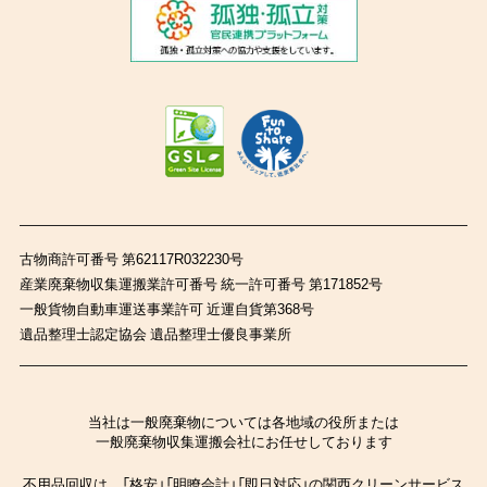
古物商許可番号 第62117R032230号
産業廃棄物収集運搬業許可番号 統一許可番号 第171852号
一般貨物自動車運送事業許可 近運自貨第368号
遺品整理士認定協会 遺品整理士優良事業所
当社は一般廃棄物については各地域の役所または
一般廃棄物収集運搬会社にお任せしております
不用品回収は、「格安」「明瞭会計」「即日対応」の関西クリーンサービス