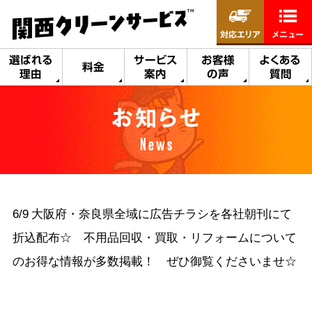
対応エリア
メニュー
選ばれる
サービス
お客様
よくある
料金
理由
案内
の声
質問
お知らせ
News
6/9 大阪府・奈良県全域に広告チラシを各社朝刊にて
折込配布☆ 不用品回収・買取・リフォームについて
のお得な情報が多数掲載！ ぜひ御覧くださいませ☆