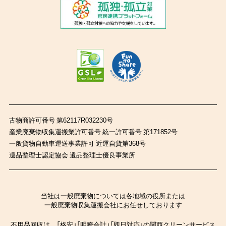
古物商許可番号 第62117R032230号
産業廃棄物収集運搬業許可番号 統一許可番号 第171852号
一般貨物自動車運送事業許可 近運自貨第368号
遺品整理士認定協会 遺品整理士優良事業所
当社は一般廃棄物については各地域の役所または
一般廃棄物収集運搬会社にお任せしております
不用品回収は、「格安」「明瞭会計」「即日対応」の関西クリーンサービス