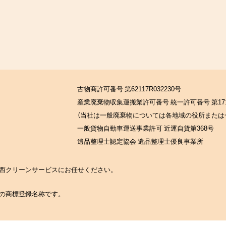
古物商許可番号 第62117R032230号
産業廃棄物収集運搬業許可番号 統一許可番号 第171
（当社は一般廃棄物については各地域の役所または
一般貨物自動車運送事業許可 近運自貨第368号
遺品整理士認定協会 遺品整理士優良事業所
の関西クリーンサービスにお任せください。
社の商標登録名称です。