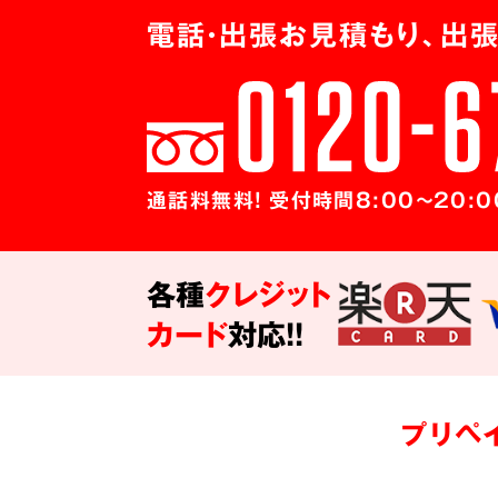
電話・出張お見積もり、出張
通話料無料! 受付時間8:00～20:0
各種
クレジット
カード
対応!!
プリペ