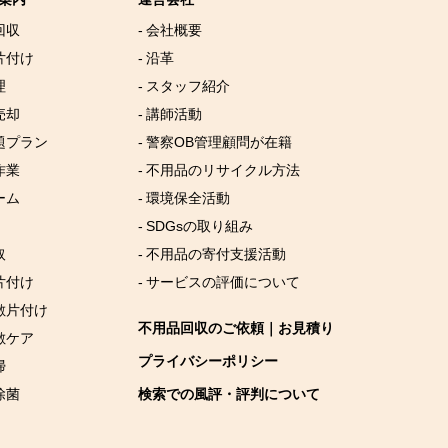
回収
- 会社概要
片付け
- 沿革
理
- スタッフ紹介
売却
- 講師活動
放題プラン
- 警察OB管理顧問が在籍
作業
- 不用品のリサイクル方法
ーム
- 環境保全活動
- SDGsの取り組み
取
- 不用品の寄付支援活動
片付け
- サービスの評価について
屋敷片付け
不用品回収のご依頼｜お見積り
敷ケア
プライバシーポリシー
掃
除菌
検索での風評・評判について