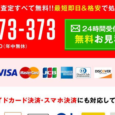
査定すべて無料!!
最短即日＆格安
で処
24時間受
無料
お見
0（年中無休）
イドカード決済・スマホ決済
にも対応して