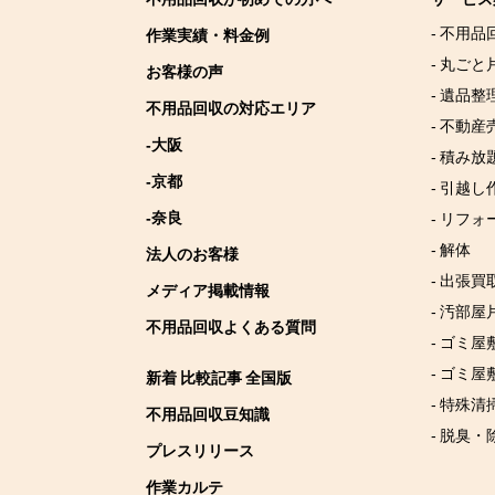
- 不用品
作業実績・料金例
- 丸ごと
お客様の声
- 遺品整
不用品回収の対応エリア
- 不動産
-大阪
- 積み
-京都
- 引越し
-奈良
- リフォ
- 解体
法人のお客様
- 出張買
メディア掲載情報
- 汚部屋
不用品回収よくある質問
- ゴミ
- ゴミ屋
新着 比較記事 全国版
- 特殊清
不用品回収豆知識
- 脱臭・
プレスリリース
作業カルテ