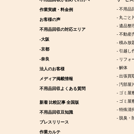
- 不用品
作業実績・料金例
- 丸ごと
お客様の声
- 遺品整
不用品回収の対応エリア
- 不動産
-大阪
- 積み
-京都
- 引越し
-奈良
- リフォ
- 解体
法人のお客様
- 出張買
メディア掲載情報
- 汚部屋
不用品回収よくある質問
- ゴミ
- ゴミ屋
新着 比較記事 全国版
- 特殊清
不用品回収豆知識
- 脱臭・
プレスリリース
作業カルテ