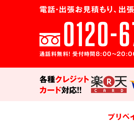
電話・出張お見積もり、出張
通話料無料! 受付時間8:00～20:0
各種
クレジット
カード
対応!!
プリペ