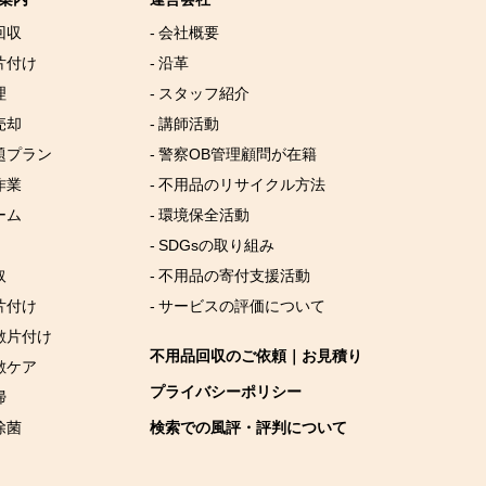
回収
- 会社概要
片付け
- 沿革
理
- スタッフ紹介
売却
- 講師活動
放題プラン
- 警察OB管理顧問が在籍
作業
- 不用品のリサイクル方法
ーム
- 環境保全活動
- SDGsの取り組み
取
- 不用品の寄付支援活動
片付け
- サービスの評価について
屋敷片付け
不用品回収のご依頼｜お見積り
敷ケア
プライバシーポリシー
掃
除菌
検索での風評・評判について