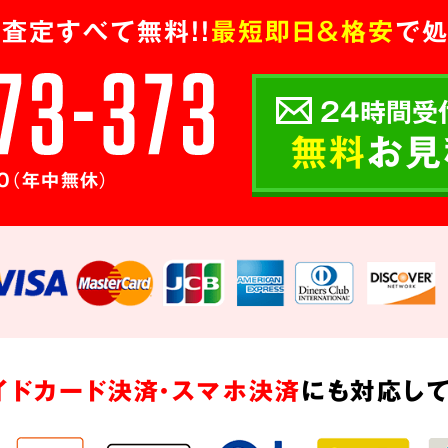
査定すべて無料!!
最短即日＆格安
で処
24時間受
無料
お見
0（年中無休）
イドカード決済・スマホ決済
にも対応して