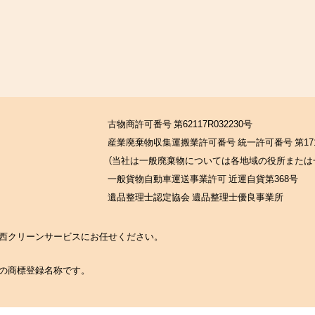
古物商許可番号 第62117R032230号
産業廃棄物収集運搬業許可番号 統一許可番号 第171
（当社は一般廃棄物については各地域の役所または
一般貨物自動車運送事業許可 近運自貨第368号
遺品整理士認定協会 遺品整理士優良事業所
の関西クリーンサービスにお任せください。
社の商標登録名称です。