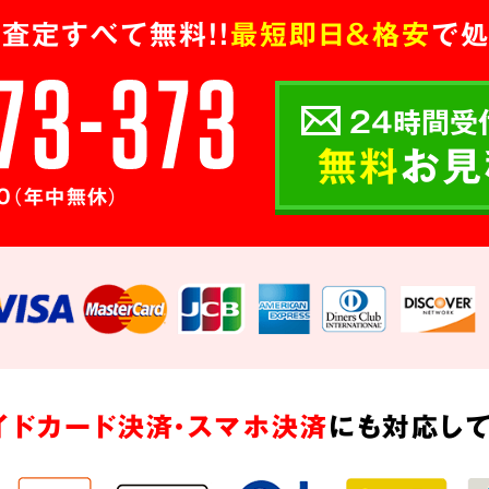
査定すべて無料!!
最短即日＆格安
で処
24時間受
無料
お見
0（年中無休）
イドカード決済・スマホ決済
にも対応して