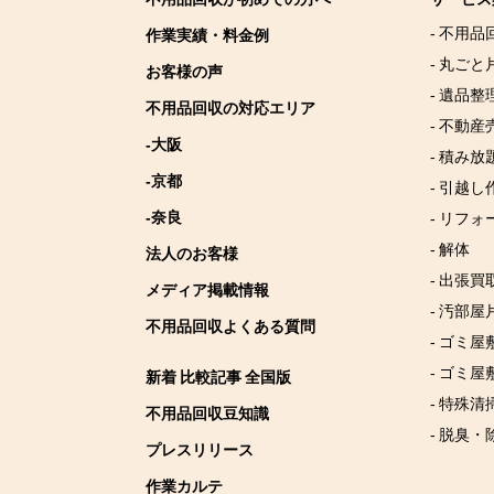
- 不用品
作業実績・料金例
- 丸ごと
お客様の声
- 遺品整
不用品回収の対応エリア
- 不動産
-大阪
- 積み
-京都
- 引越し
-奈良
- リフォ
- 解体
法人のお客様
- 出張買
メディア掲載情報
- 汚部屋
不用品回収よくある質問
- ゴミ
- ゴミ屋
新着 比較記事 全国版
- 特殊清
不用品回収豆知識
- 脱臭・
プレスリリース
作業カルテ