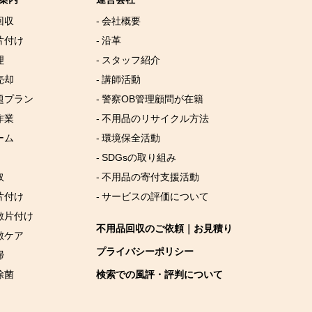
回収
- 会社概要
片付け
- 沿革
理
- スタッフ紹介
売却
- 講師活動
放題プラン
- 警察OB管理顧問が在籍
作業
- 不用品のリサイクル方法
ーム
- 環境保全活動
- SDGsの取り組み
取
- 不用品の寄付支援活動
片付け
- サービスの評価について
屋敷片付け
不用品回収のご依頼｜お見積り
敷ケア
プライバシーポリシー
掃
除菌
検索での風評・評判について