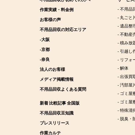
- 不用品
作業実績・料金例
- 丸ごと
お客様の声
- 遺品整
不用品回収の対応エリア
- 不動産
-大阪
- 積み
-京都
- 引越し
-奈良
- リフォ
- 解体
法人のお客様
- 出張買
メディア掲載情報
- 汚部屋
不用品回収よくある質問
- ゴミ
- ゴミ屋
新着 比較記事 全国版
- 特殊清
不用品回収豆知識
- 脱臭・
プレスリリース
作業カルテ