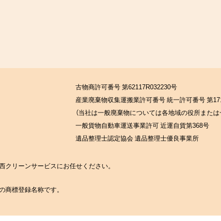
古物商許可番号 第62117R032230号
産業廃棄物収集運搬業許可番号 統一許可番号 第171
（当社は一般廃棄物については各地域の役所または
一般貨物自動車運送事業許可 近運自貨第368号
遺品整理士認定協会 遺品整理士優良事業所
の関西クリーンサービスにお任せください。
社の商標登録名称です。