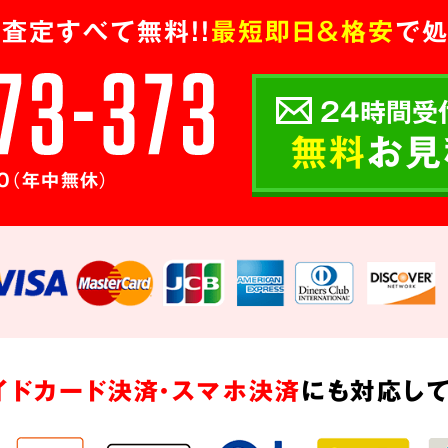
査定すべて無料!!
最短即日＆格安
で処
24時間受
無料
お見
0（年中無休）
イドカード決済・スマホ決済
にも対応して