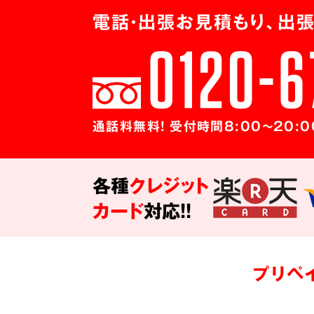
電話・出張お見積もり、出張
通話料無料! 受付時間8:00～20:0
各種
クレジット
カード
対応!!
プリペ