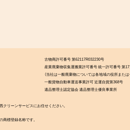
古物商許可番号 第62117R032230号
産業廃棄物収集運搬業許可番号 統一許可番号 第171
（当社は一般廃棄物については各地域の役所または
一般貨物自動車運送事業許可 近運自貨第368号
遺品整理士認定協会 遺品整理士優良事業所
の関西クリーンサービスにお任せください。
社の商標登録名称です。