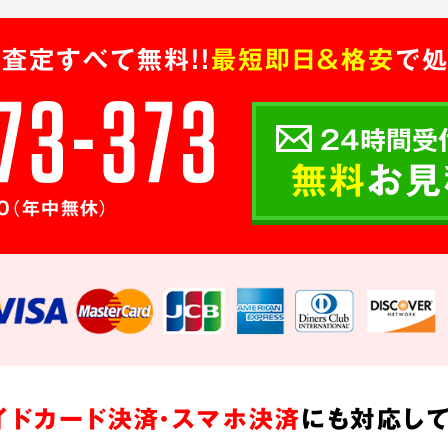
査定すべて無料!!
最短即日＆格安
で処
24時間受
無料
お見
0（年中無休）
イドカード決済・スマホ決済
にも対応して