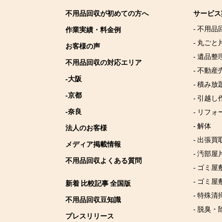
不用品回収が初めての方へ
サービス
- 不用品
作業実績・料金例
- 丸ごと
お客様の声
- 遺品整
不用品回収の対応エリア
- 不動産
-大阪
- 積み
-京都
- 引越し
-奈良
- リフォ
- 解体
法人のお客様
- 出張買
メディア掲載情報
- 汚部屋
不用品回収よくある質問
- ゴミ
- ゴミ屋
新着 比較記事 全国版
- 特殊清
不用品回収豆知識
- 脱臭・
プレスリリース