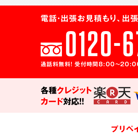
電話・出張お見積もり、出張
通話料無料! 受付時間8:00～20:0
各種
クレジット
カード
対応!!
プリペ