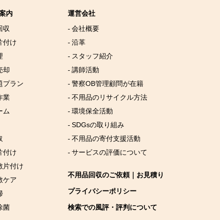
案内
運営会社
回収
- 会社概要
片付け
- 沿革
理
- スタッフ紹介
売却
- 講師活動
放題プラン
- 警察OB管理顧問が在籍
作業
- 不用品のリサイクル方法
ーム
- 環境保全活動
- SDGsの取り組み
取
- 不用品の寄付支援活動
片付け
- サービスの評価について
屋敷片付け
不用品回収のご依頼｜お見積り
敷ケア
プライバシーポリシー
掃
除菌
検索での風評・評判について