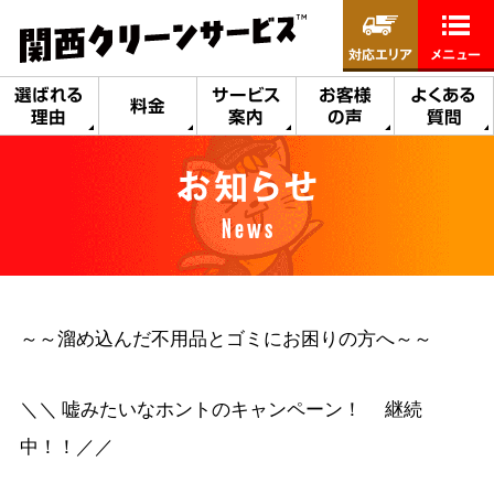
対応エリア
メニュー
選ばれる
サービス
お客様
よくある
料金
理由
案内
の声
質問
お知らせ
News
～～溜め込んだ不用品とゴミにお困りの方へ～～
＼＼ 嘘みたいなホントのキャンペーン！ 継続
中！！／／