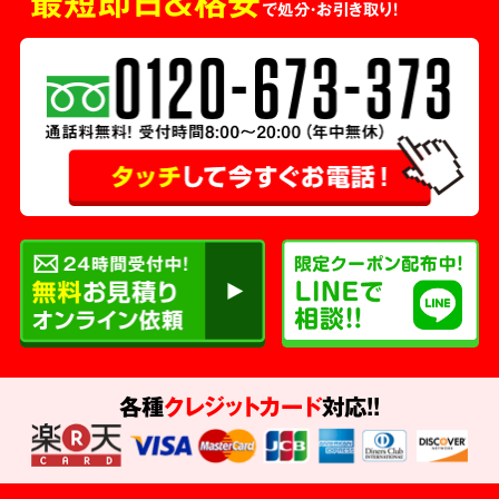
最短即日＆格安
で処分・お引き取り！
各種
クレジットカード
対応!!