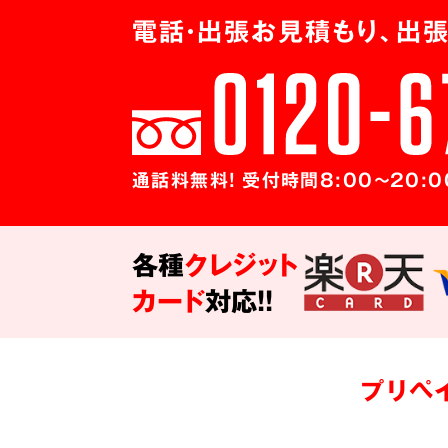
電話・出張お見積もり、出張
通話料無料! 受付時間8:00～20:0
各種
クレジット
カード
対応!!
プリペ