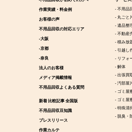
- 不用品
作業実績・料金例
- 丸ごと
お客様の声
- 遺品整
不用品回収の対応エリア
- 不動産
-大阪
- 積み
-京都
- 引越し
-奈良
- リフォ
- 解体
法人のお客様
- 出張買
メディア掲載情報
- 汚部屋
不用品回収よくある質問
- ゴミ
- ゴミ屋
新着 比較記事 全国版
- 特殊清
不用品回収豆知識
- 脱臭・
プレスリリース
作業カルテ