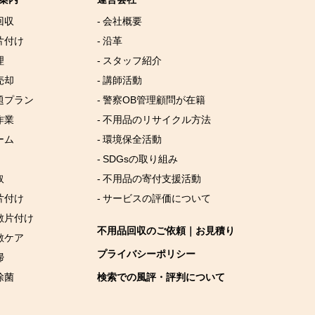
回収
- 会社概要
片付け
- 沿革
理
- スタッフ紹介
売却
- 講師活動
放題プラン
- 警察OB管理顧問が在籍
作業
- 不用品のリサイクル方法
ーム
- 環境保全活動
- SDGsの取り組み
取
- 不用品の寄付支援活動
片付け
- サービスの評価について
屋敷片付け
不用品回収のご依頼｜お見積り
敷ケア
プライバシーポリシー
掃
除菌
検索での風評・評判について