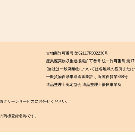
古物商許可番号 第62117R032230号
産業廃棄物収集運搬業許可番号 統一許可番号 第171
（当社は一般廃棄物については各地域の役所または
一般貨物自動車運送事業許可 近運自貨第368号
遺品整理士認定協会 遺品整理士優良事業所
の関西クリーンサービスにお任せください。
社の商標登録名称です。