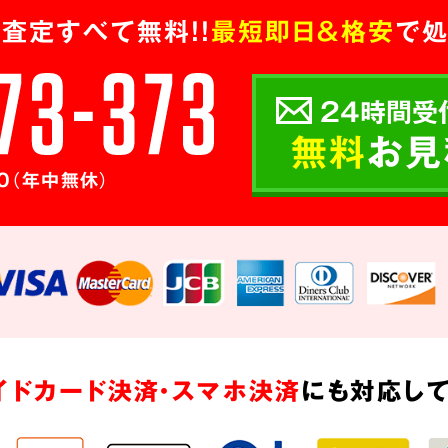
査定すべて無料!!
最短即日＆格安
で処
24時間受
無料
お見
0（年中無休）
イドカード決済・スマホ決済
にも対応して