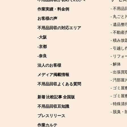
- 不用品
作業実績・料金例
- 丸ごと
お客様の声
- 遺品整
不用品回収の対応エリア
- 不動産
-大阪
- 積み
-京都
- 引越し
-奈良
- リフォ
- 解体
法人のお客様
- 出張買
メディア掲載情報
- 汚部屋
不用品回収よくある質問
- ゴミ
- ゴミ屋
新着 比較記事 全国版
- 特殊清
不用品回収豆知識
- 脱臭・
プレスリリース
作業カルテ