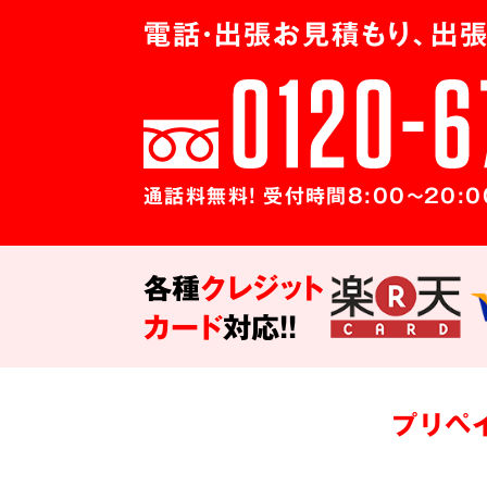
電話・出張お見積もり、出張
通話料無料! 受付時間8:00～20:0
各種
クレジット
カード
対応!!
プリペ