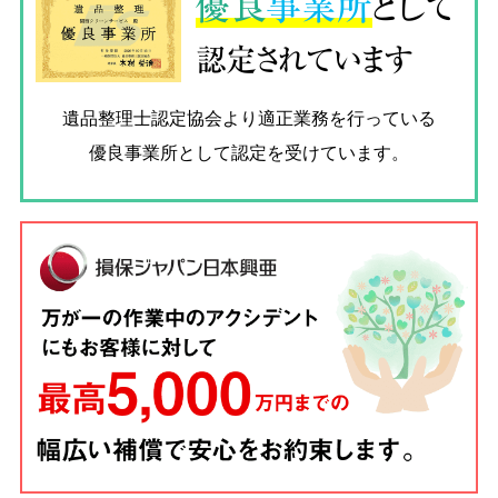
優良
事業所
として
認定されています
遺品整理士認定協会
より適正業務を行っている
優良事業所として認定を受けています。