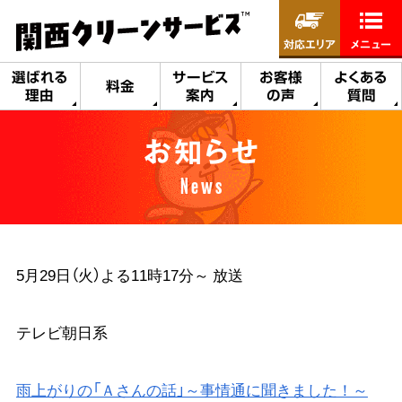
対応エリア
メニュー
選ばれる
サービス
お客様
よくある
料金
理由
案内
の声
質問
お知らせ
News
5月29日（火）よる11時17分～ 放送
テレビ朝日系
雨上がりの「Ａさんの話」～事情通に聞きました！～