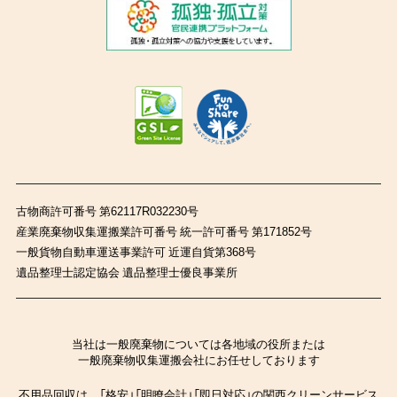
古物商許可番号 第62117R032230号
産業廃棄物収集運搬業許可番号 統一許可番号 第171852号
一般貨物自動車運送事業許可 近運自貨第368号
遺品整理士認定協会 遺品整理士優良事業所
当社は一般廃棄物については各地域の役所または
一般廃棄物収集運搬会社にお任せしております
不用品回収は、「格安」「明瞭会計」「即日対応」の関西クリーンサービス