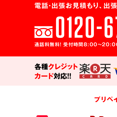
電話・出張お見積もり、出張
通話料無料! 受付時間8:00～20:0
各種
クレジット
カード
対応!!
プリペ