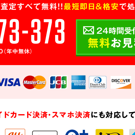
査定すべて無料!!
最短即日＆格安
で処
24時間受
無料
お見
0（年中無休）
イドカード決済・スマホ決済
にも対応して