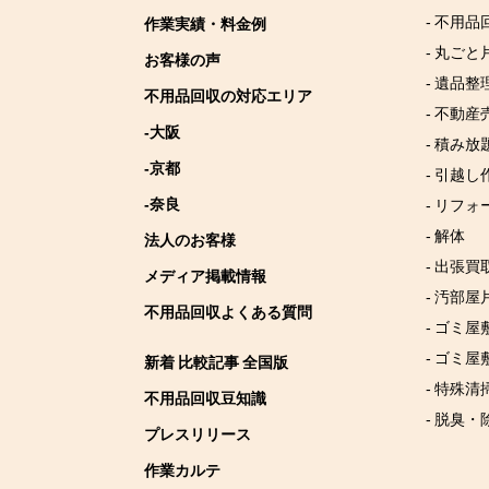
- 不用品
作業実績・料金例
- 丸ごと
お客様の声
- 遺品整
不用品回収の対応エリア
- 不動産
-大阪
- 積み
-京都
- 引越し
-奈良
- リフォ
- 解体
法人のお客様
- 出張買
メディア掲載情報
- 汚部屋
不用品回収よくある質問
- ゴミ
- ゴミ屋
新着 比較記事 全国版
- 特殊清
不用品回収豆知識
- 脱臭・
プレスリリース
作業カルテ