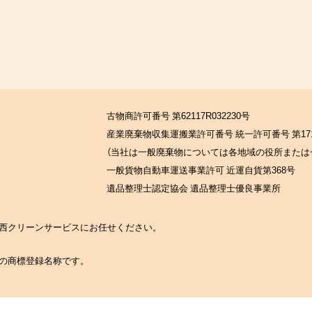
古物商許可番号 第62117R032230号
産業廃棄物収集運搬業許可番号 統一許可番号 第171
（当社は一般廃棄物については各地域の役所または
一般貨物自動車運送事業許可 近運自貨第368号
遺品整理士認定協会 遺品整理士優良事業所
の関西クリーンサービスにお任せください。
社の商標登録名称です。