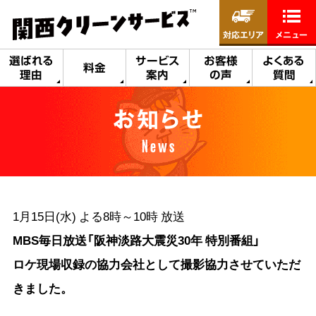
対応エリア
メニュー
選ばれる
サービス
お客様
よくある
料金
理由
案内
の声
質問
お知らせ
News
1月15日(水) よる8時～10時 放送
MBS毎日放送「阪神淡路大震災30年 特別番組」
ロケ現場収録の協力会社として撮影協力させていただ
きました。