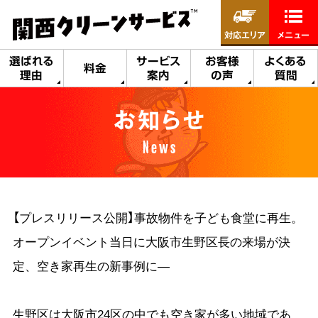
対応エリア
メニュー
選ばれる
サービス
お客様
よくある
料金
理由
案内
の声
質問
お知らせ
News
【プレスリリース公開】事故物件を子ども食堂に再生。
オープンイベント当日に大阪市生野区長の来場が決
定、空き家再生の新事例に―
生野区は大阪市24区の中でも空き家が多い地域であ