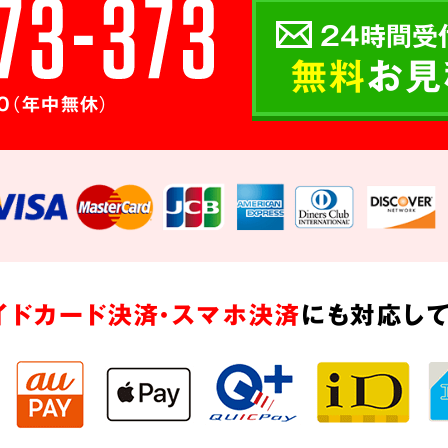
24時間受
無料
お見
0（年中無休）
イドカード決済・スマホ決済
にも対応して