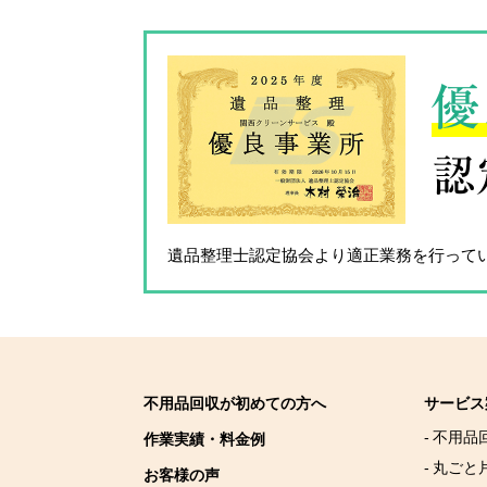
優
認
遺品整理士認定協会
より適正業務を行って
不用品回収が初めての方へ
サービス
- 不用品
作業実績・料金例
- 丸ごと
お客様の声