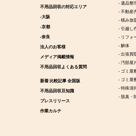
- 遺品整
不用品回収の対応エリア
- 不動産
-大阪
- 積み
-京都
- 引越し
-奈良
- リフォ
- 解体
法人のお客様
- 出張買
メディア掲載情報
- 汚部屋
不用品回収よくある質問
- ゴミ
- ゴミ屋
新着 比較記事 全国版
- 特殊清
不用品回収豆知識
- 脱臭・
プレスリリース
作業カルテ