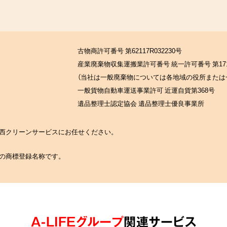
古物商許可番号 第62117R032230号
産業廃棄物収集運搬業許可番号 統一許可番号 第171
（当社は一般廃棄物については各地域の役所または
一般貨物自動車運送事業許可 近運自貨第368号
遺品整理士認定協会 遺品整理士優良事業所
の関西クリーンサービスにお任せください。
社の商標登録名称です。
A-LIFEグループ
関連サービス