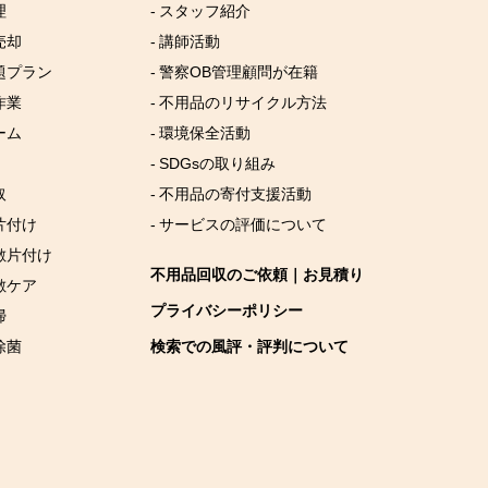
理
- スタッフ紹介
売却
- 講師活動
放題プラン
- 警察OB管理顧問が在籍
作業
- 不用品のリサイクル方法
ーム
- 環境保全活動
- SDGsの取り組み
取
- 不用品の寄付支援活動
片付け
- サービスの評価について
屋敷片付け
不用品回収のご依頼｜お見積り
敷ケア
プライバシーポリシー
掃
除菌
検索での風評・評判について