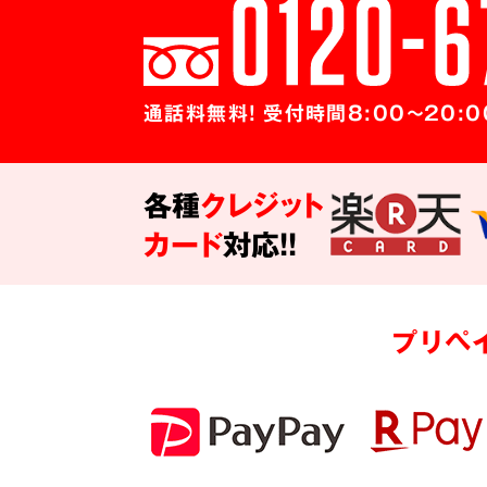
通話料無料! 受付時間8:00～20:0
各種
クレジット
カード
対応!!
プリペ