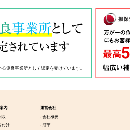
良
事業所
として
定されています
いる優良事業所として認定を受けています。
案内
運営会社
回収
- 会社概要
片付け
- 沿革