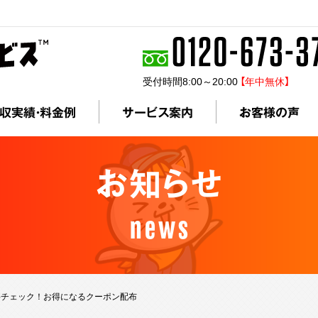
受付時間8:00～20:00
【年中無休】
収実績・料金例
サービス案内
お客様の声
お知らせ
news
を要チェック！お得になるクーポン配布