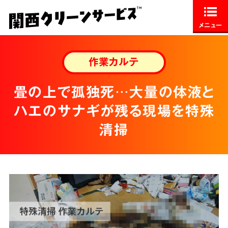
メニュー
作業カルテ
畳の上で孤独死…大量の体液と
ハエのサナギが残る現場を特殊
清掃