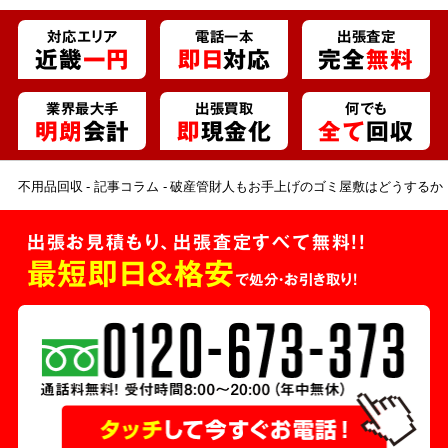
対応エリア
電話一本
出張査定
近畿
一円
即日
対応
完全
無料
業界最大手
出張買取
何でも
明朗
会計
即
現金化
全て
回収
不用品回収
記事コラム
破産管財人もお手上げのゴミ屋敷はどうするか
出張お見積もり、出張査定すべて無料!!
最短即日＆格安
で処分・お引き取り！