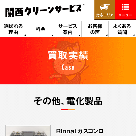
対応エリア
メニュー
選ばれる
サービス
お客様
よくある
料金
理由
案内
の声
質問
買取実績
Case
その他、電化製品
Rinnai ガスコンロ