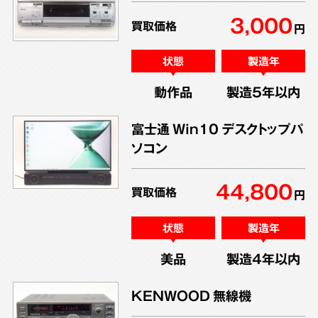
3,000
買取価格
円
状態
製造年
動作品
製造5年以内
富士通 Win10 デスクトップパ
ソコン
44,800
買取価格
円
状態
製造年
美品
製造4年以内
KENWOOD 無線機