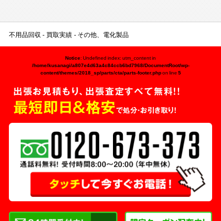
不用品回収
買取実績
その他、電化製品
Notice
: Undefined index: utm_content in
/home/kusanagi/a807e4d63a4c84ccb6bd7968/DocumentRoot/wp-
content/themes/2018_sp/parts/cta/parts-footer.php
on line
5
出張お見積もり、出張査定すべて無料!!
最短即日＆格安
で処分・お引き取り！