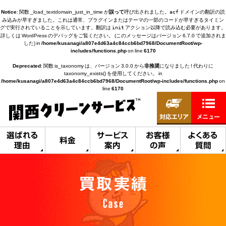
Notice
: 関数 _load_textdomain_just_in_time が
誤って
呼び出されました。
ドメインの翻訳の読
acf
み込みが早すぎました。これは通常、プラグインまたはテーマの一部のコードが早すぎるタイミン
グで実行されていることを示しています。翻訳は
アクション以降で読み込む必要があります。
init
詳しくは
WordPress のデバッグ
をご覧ください。 (このメッセージはバージョン 6.7.0 で追加されま
した) in
/home/kusanagi/a807e4d63a4c84ccb6bd7968/DocumentRoot/wp-
includes/functions.php
on line
6170
Deprecated
: 関数 is_taxonomy は、バージョン 3.0.0 から
非推奨
になりました ! 代わりに
taxonomy_exists() を使用してください。 in
/home/kusanagi/a807e4d63a4c84ccb6bd7968/DocumentRoot/wp-includes/functions.php
on
line
6170
対応エリア
メニュー
選ばれる
サービス
お客様
よくある
料金
理由
案内
の声
質問
買取実績
Case