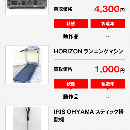
4,300
買取価格
円
状態
製造年
動作品
--
HORIZON ランニングマシン
1,000
買取価格
円
状態
製造年
動作品
--
IRIS OHYAMA スティック掃
除機