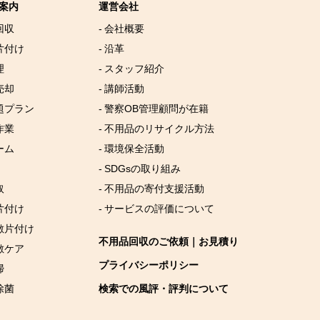
案内
運営会社
回収
- 会社概要
片付け
- 沿革
理
- スタッフ紹介
売却
- 講師活動
放題プラン
- 警察OB管理顧問が在籍
作業
- 不用品のリサイクル方法
ーム
- 環境保全活動
- SDGsの取り組み
取
- 不用品の寄付支援活動
片付け
- サービスの評価について
屋敷片付け
不用品回収のご依頼｜お見積り
敷ケア
プライバシーポリシー
掃
除菌
検索での風評・評判について