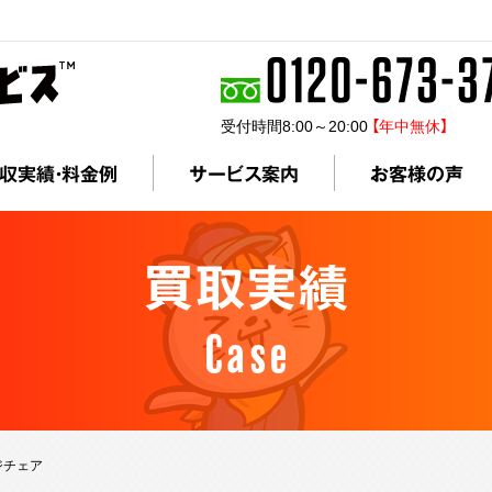
受付時間8:00～20:00
【年中無休】
収実績・料金例
サービス案内
お客様の声
買取実績
Case
ージチェア