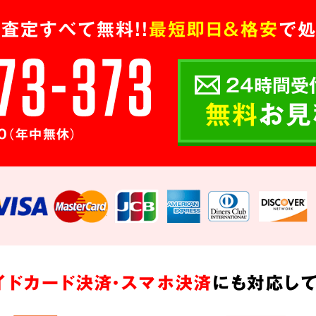
査定すべて無料!!
最短即日＆格安
で処
24時間受
無料
お見
0（年中無休）
イドカード決済・スマホ決済
にも対応して