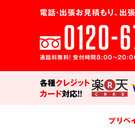
電話・出張お見積もり、出張
通話料無料! 受付時間8:00～20:0
各種
クレジット
カード
対応!!
プリペ