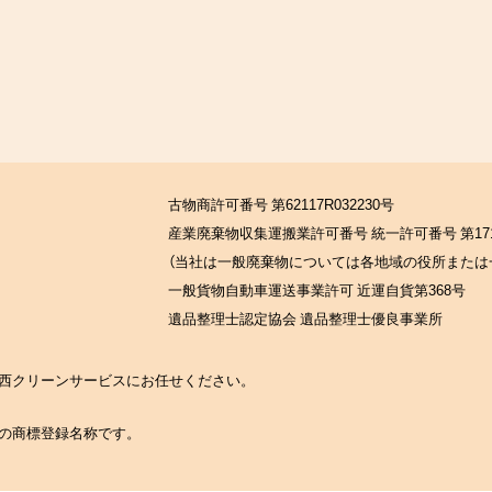
古物商許可番号 第62117R032230号
産業廃棄物収集運搬業許可番号 統一許可番号 第171
（当社は一般廃棄物については各地域の役所または
一般貨物自動車運送事業許可 近運自貨第368号
遺品整理士認定協会 遺品整理士優良事業所
の関西クリーンサービスにお任せください。
社の商標登録名称です。