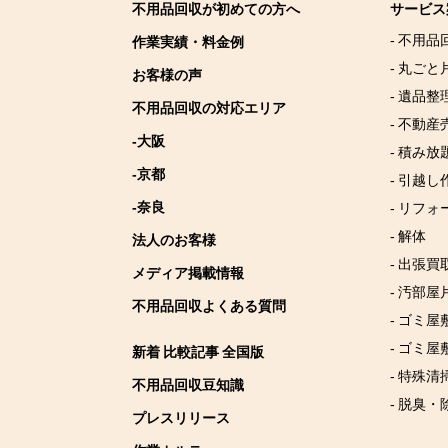
不用品回収が初めての方へ
サービス
- 不用品
作業実績・料金例
- 丸ごと
お客様の声
- 遺品整
不用品回収の対応エリア
- 不動産
-大阪
- 積み
-京都
- 引越し
-奈良
- リフォ
- 解体
法人のお客様
- 出張買
メディア掲載情報
- 汚部屋
不用品回収よくある質問
- ゴミ
- ゴミ屋
新着 比較記事 全国版
- 特殊清
不用品回収豆知識
- 脱臭・
プレスリリース