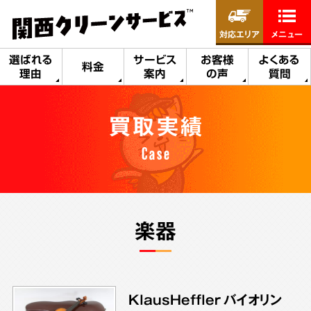
対応エリア
メニュー
選ばれる
サービス
お客様
よくある
料金
理由
案内
の声
質問
買取実績
Case
楽器
KlausHeffler バイオリン