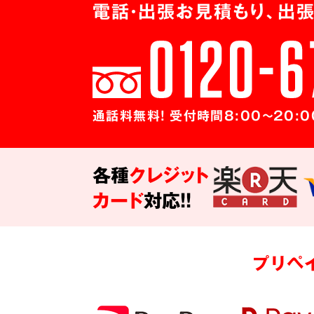
電話・出張お見積もり、出張
通話料無料! 受付時間8:00～20:0
各種
クレジット
カード
対応!!
プリペ