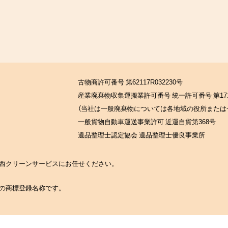
古物商許可番号 第62117R032230号
産業廃棄物収集運搬業許可番号 統一許可番号 第171
（当社は一般廃棄物については各地域の役所または
一般貨物自動車運送事業許可 近運自貨第368号
遺品整理士認定協会 遺品整理士優良事業所
の関西クリーンサービスにお任せください。
社の商標登録名称です。