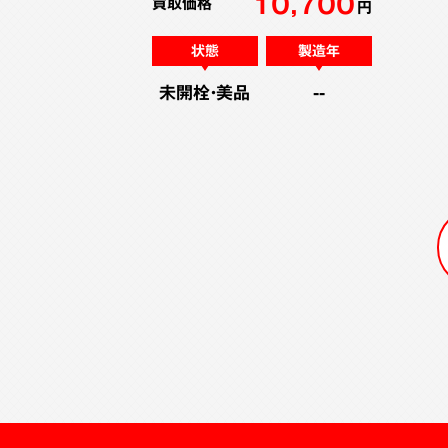
10,700
買取価格
円
状態
製造年
未開栓・美品
--