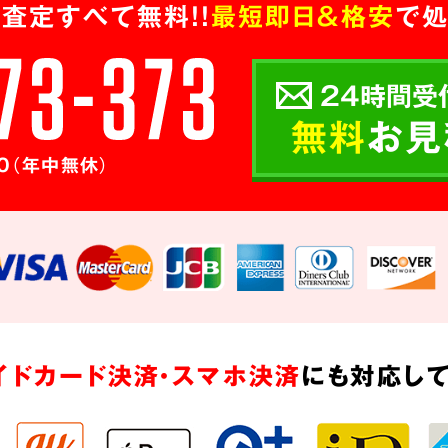
査定すべて無料!!
最短即日＆格安
で処
24時間受
無料
お見
0（年中無休）
イドカード決済・スマホ決済
にも対応して