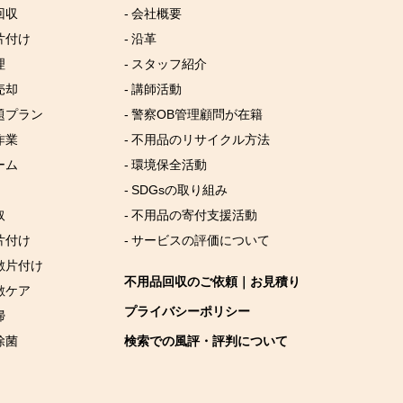
回収
- 会社概要
片付け
- 沿革
理
- スタッフ紹介
売却
- 講師活動
放題プラン
- 警察OB管理顧問が在籍
作業
- 不用品のリサイクル方法
ーム
- 環境保全活動
- SDGsの取り組み
取
- 不用品の寄付支援活動
片付け
- サービスの評価について
屋敷片付け
不用品回収のご依頼｜お見積り
敷ケア
プライバシーポリシー
掃
除菌
検索での風評・評判について