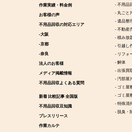
- 不用品
作業実績・料金例
- 丸ごと
お客様の声
- 遺品整
不用品回収の対応エリア
- 不動産
-大阪
- 積み
-京都
- 引越し
-奈良
- リフォ
- 解体
法人のお客様
- 出張買
メディア掲載情報
- 汚部屋
不用品回収よくある質問
- ゴミ
- ゴミ屋
新着 比較記事 全国版
- 特殊清
不用品回収豆知識
- 脱臭・
プレスリリース
作業カルテ