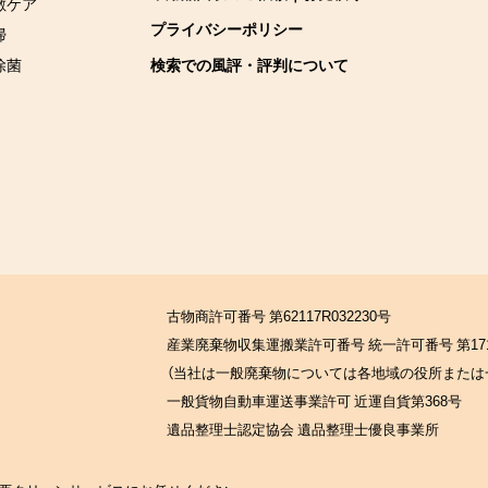
敷ケア
プライバシーポリシー
掃
除菌
検索での風評・評判について
古物商許可番号 第62117R032230号
産業廃棄物収集運搬業許可番号 統一許可番号 第171
（当社は一般廃棄物については各地域の役所または
一般貨物自動車運送事業許可 近運自貨第368号
遺品整理士認定協会 遺品整理士優良事業所