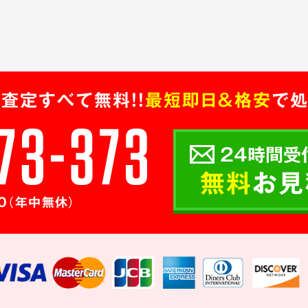
査定すべて無料!!
最短即日＆格安
で処
24時間受
無料
お見
0（年中無休）