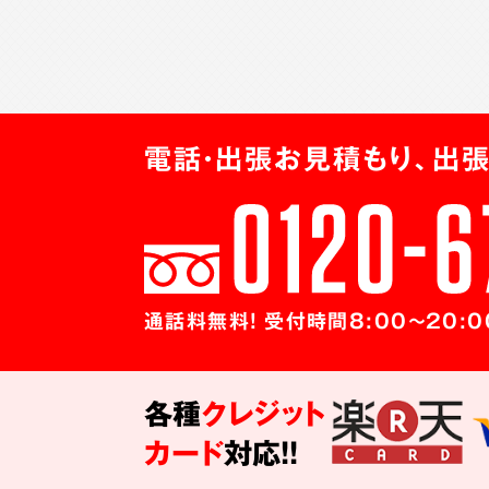
電話・出張お見積もり、出張
通話料無料! 受付時間8:00～20:0
各種
クレジット
カード
対応!!