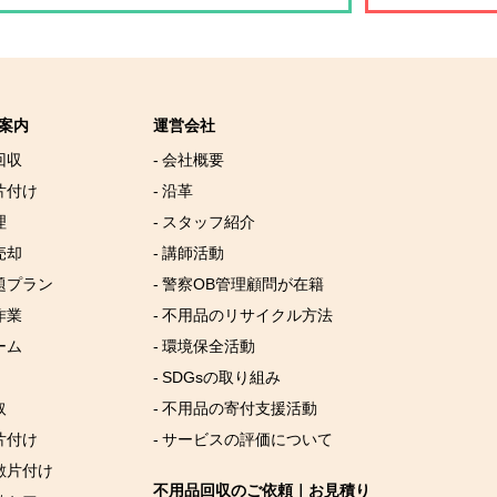
案内
運営会社
回収
- 会社概要
片付け
- 沿革
理
- スタッフ紹介
売却
- 講師活動
放題プラン
- 警察OB管理顧問が在籍
作業
- 不用品のリサイクル方法
ーム
- 環境保全活動
- SDGsの取り組み
取
- 不用品の寄付支援活動
片付け
- サービスの評価について
屋敷片付け
不用品回収のご依頼｜お見積り