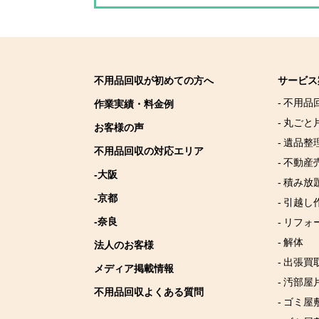
不用品回収が初めての方へ
サービス
- 不用品
作業実績・料金例
- 丸ごと
お客様の声
- 遺品整
不用品回収の対応エリア
- 不動産
-大阪
- 積み
-京都
- 引越し
-奈良
- リフォ
- 解体
法人のお客様
- 出張買
メディア掲載情報
- 汚部屋
不用品回収よくある質問
- ゴミ