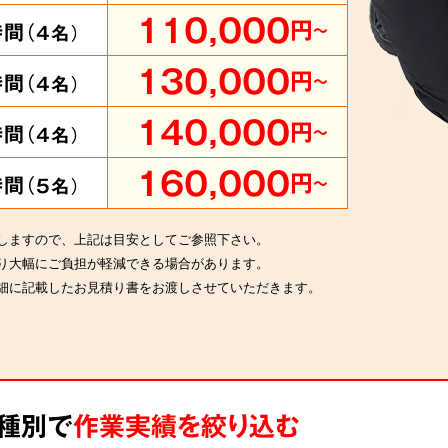
110,000
円
時間（
～
4
名）
130,000
円
時間（
～
4
名）
140,000
円
時間（
～
4
名）
160,000
円
時間（
～
5
名）
しますので、上記は目安としてご参照下さい。
り大幅にご負担が軽減できる場合があります。
細に記載したお見積り書をお渡しさせていただきます。
ス種別で
作業実績を絞り込む