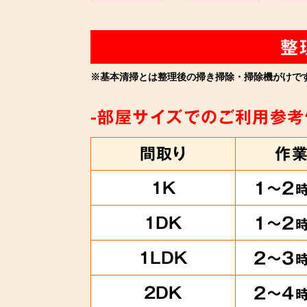
整
※基本清掃とは整理後の掃き掃除・掃除機がけで
-部屋サイズでのご利用参考
間取り
作
1K
1～2
1DK
1～2
1LDK
2～3
2DK
2～4