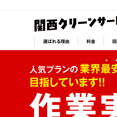
選ばれる理由
料金
回
業界最
人気プランの
目指しています!!
作業