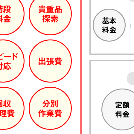
階段
貴重品
料金
探索
基本
料金
ピード
出張費
対応
回収
分別
定額
理費
作業費
料金