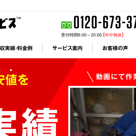
受付時間8:00～20:00
【年中無休】
収実績・料金例
サービス案内
お客様の声
安値を
動画にて作
実績