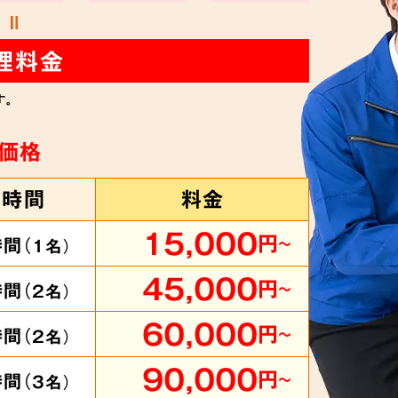
理料金
す。
価格
業時間
料金
15,000
円
時間（
～
1
名）
45,000
円
時間（
～
2
名）
60,000
円
時間（
～
2
名）
90,000
円
時間（
～
3
名）