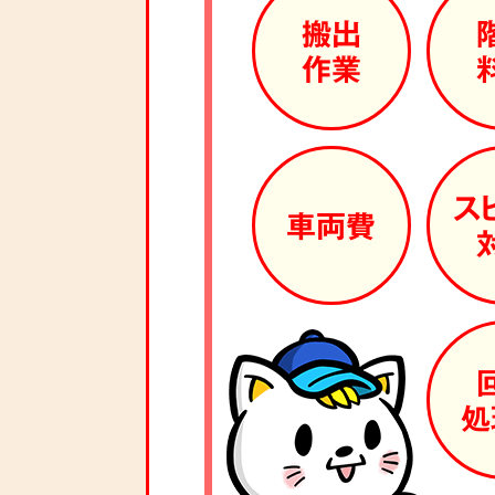
搬出
作業
ス
車両費
処