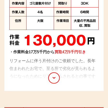
作業内容
ゴミ屋敷片付け
間取り
3DK
作業人数
4名
作業時間
6時間
住所
大阪
作業項目
大量の不用品回
収、買取
130,000
作業
円
料金
・作業料金17万5千円から
買取4万5千円引き
リフォームに伴う片付けのご依頼でした。長年
住まわれたお宅で、至る所で劣化が見られるよ
うになったためにリフォームされるとの事です
が、大量のごみにお困りの様子でした。 スタッ
フ4名でお伺いし、6時間の作業となりました。
大変珍しいカメラのコレクションをされている
方でLeica製カメラとレンズを買取をさせていた