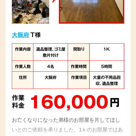
大阪府
T様
作業内容
遺品整理、ゴミ屋
間取り
1K
敷片付け
作業人数
4名
作業時間
5時間
住所
大阪府
作業項目
大量の不用品回
収、遺品整理
160,000
作業
円
料金
お亡くなりになった弟様のお部屋を片してほし
いとのご依頼を承りました。1ｋのお部屋ではあ