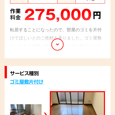
275,000
作業
円
料金
転居することになったので、部屋のゴミを片付
けてほしいとのご依頼を承りました。ゴミ屋敷
といわれる状態に近くキッチンでは飲みかけの
ペットボトルや牛乳瓶。そして、食べかけのコ
ンビニ弁当などで散乱しておりました。必要品
と不用品の仕分けから始め、不用品をどんどん
サービス種別
搬出しスタッフ4名の5時間程で完了し無事にト
ゴミ屋敷片付け
ラブルなく終えました。