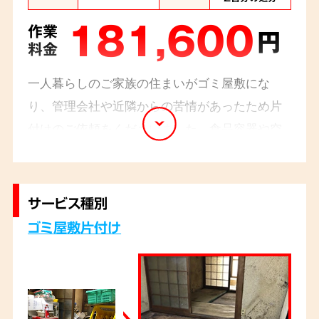
181,600
作業
円
料金
一人暮らしのご家族の住まいがゴミ屋敷にな
り、管理会社や近隣からの苦情があったため片
付けのご依頼をくださいました。
食品容器や空
き缶が多く、害虫・害獣が発生していました
が、必要なものを仕分けながらゴミを運び出
し、水回りのクリーニングまでを対応させてい
サービス種別
ただきました。
ゴミ屋敷片付け