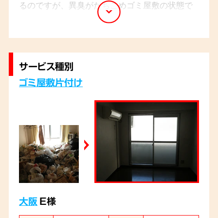
るのですが、異臭がたちこめゴミ屋敷の状態で
あったためご家族では手に負えないとのことで
弊社にご依頼を頂きました。
一概には言えないのですが、異臭の原因は様々
サービス種別
で大量のペットボトルがあったのでそこに用を
ゴミ屋敷片付け
足していた可能性とゴミの山に直接していた可
能性がありました。
作業はスタッフ4名の5時間で完了致しました。
大阪
E様