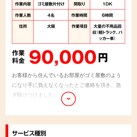
作業内容
ゴミ屋敷片付け
間取り
1DK
作業人数
4名
作業時間
6時間
住所
大阪
作業項目
大量の不用品回
収（軽トラック、パ
ッカー車）
90,000
作業
円
料金
お客様から住んでいるお部屋がゴミ屋敷のよう
になり手に負えなくなったとご連絡を頂き、急
ぎ駆けつけました。
1DKのお部屋は床が見えないほどのごみの量
で、さらにスプレー缶やライターなどの危険物
もあちこちに混ざっている状態でした。危険物
サービス種別
がゴミと混在しないよう分別し、6時間ほどで片