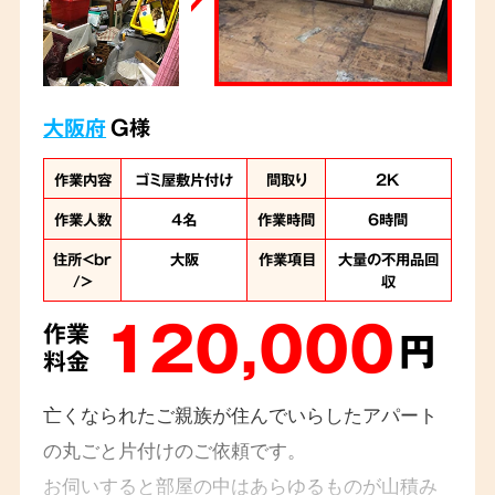
大阪府
G様
作業内容
ゴミ屋敷片付け
間取り
2K
作業人数
4名
作業時間
6時間
住所<br
大阪
作業項目
大量の不用品回
/>
収
120,000
作業
円
料金
亡くなられたご親族が住んでいらしたアパート
の丸ごと片付けのご依頼です。
お伺いすると部屋の中はあらゆるものが山積み