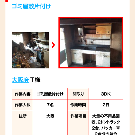
ゴミ屋敷片付け
づけることができました。
原状回復と言って差し支え無いレベルの綺麗な
状態になり、お客様も安心されていました。
大阪府
T様
作業内容
ゴミ屋敷片付け
間取り
3DK
作業人数
7名
作業時間
2日
住所
大阪
作業項目
大量の不用品回
収、2トントラック
2台、パッカー車
2台分の処分