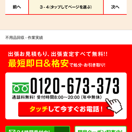
前へ
次へ
だき、格安のお片付けにご満足いただけまし
3 - 4（タップしてページを選ぶ）
た。
不用品回収
作業実績
出張お見積もり、出張査定すべて無料!!
最短即日＆格安
で処分・お引き取り！