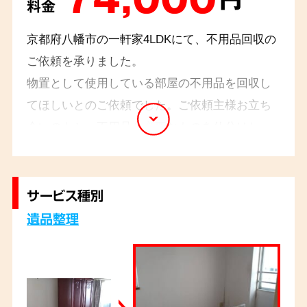
料金
京都府八幡市の一軒家4LDKにて、不用品回収の
ご依頼を承りました。
物置として使用している部屋の不用品を回収し
てほしいとのご依頼でした。ご依頼主様お立ち
会いのもと、不用品と必要なものを仕分けし、
迅速に回収いたしました。ご依頼主様からは「ま
た、なにかあれば頼みたい」とお言葉をいただき
ました。
サービス種別
遺品整理