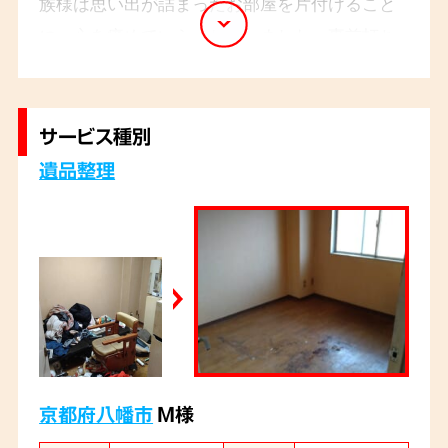
族様は思い出が詰まったお部屋を片付けること
に、心を痛めていらっしゃいました。事前打ち
合わせを重ね、大切な思い出の品々を丁寧に仕
分けさせていただきました。作業終了後に「頼ん
でよかったです」とお言葉をいただきました。
サービス種別
遺品整理
京都府八幡市
M様