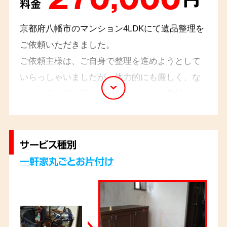
料金
京都府八幡市のマンション4LDKにて遺品整理を
ご依頼いただきました。
ご依頼主様は、ご自身で整理を進めようとして
いらっしゃいましたが、体力的にも厳しく、な
かなか進まずお困りでした。そこで、弊社は、
ご遺族様のペースに合わせて、一つひとつの品
物を丁寧に整理し、思い出の品はアルバムにま
とめたりし、ご遺族様の想いを大切にしながら
サービス種別
作業を進めました。ご依頼主様からは、「安心し
一軒家丸ごとお片付け
て任せられました」とお言葉をいただきました。