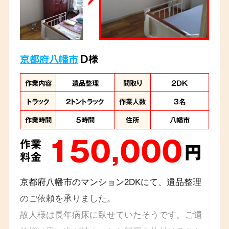
京都府八幡市
D様
作業内容
遺品整理
間取り
2DK
トラック
２トントラック
作業人数
３名
作業時間
５時間
住所
八幡市
150,000
作業
円
料金
京都府八幡市のマンション2DKにて、遺品整理
のご依頼を承りました。
故人様は長年病床に臥せていたそうです。ご遺