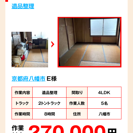
遺品整理
京都府八幡市
E様
作業内容
遺品整理
間取り
4LDK
トラック
2トントラック
作業人数
5名
作業時間
8時間
住所
八幡市
270,000
作業
円