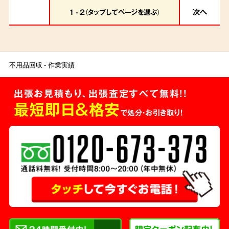
大切にしながら作業を進めました。
次へ
1 - 2（タップしてページを選ぶ）
不用品回収
作業実績
出張お見積もり、出張査定すべて無料!!
最短即日＆格安
で処分・お引き取り！