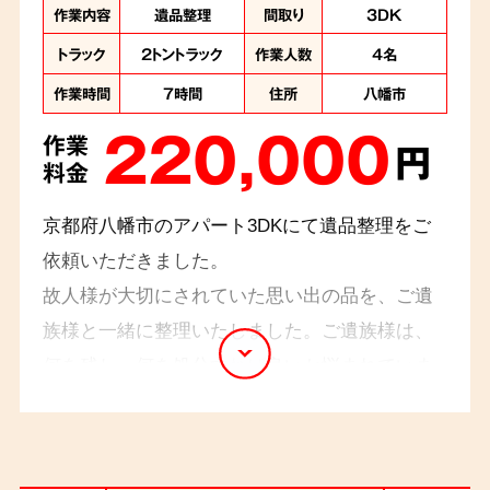
作業内容
遺品整理
間取り
3DK
トラック
2トントラック
作業人数
4名
作業時間
7時間
住所
八幡市
220,000
作業
円
料金
京都府八幡市のアパート3DKにて遺品整理をご
依頼いただきました。
故人様が大切にされていた思い出の品を、ご遺
族様と一緒に整理いたしました。ご遺族様は、
何を残し、何を処分すれば良いか悩まれていま
した。ご遺族様と一つ一つ丁寧に品物を確認
し、思い出の品はアルバムに整理、形見分けに
なるものは配送の手配など、ご遺族様の想いを