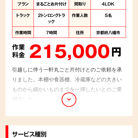
プラン
まるごとお片付け
間取り
4LDK
トラック
2トンロングトラ
作業人数
5名
ック
作業時間
7時間
住所
京都府八幡市
215,000
作業
円
料金
引越しに伴う一軒丸ごと片付けとのご依頼を承
りました。本棚や食器棚、冷蔵庫などの大きい
ものから細かいものまでを一掃したいとのご要
望でした。
大変広いお家でしたがスタッフ5名でお伺いし、
7時間ほどですべての作業を終えることが出来ま
した。
サービス種別