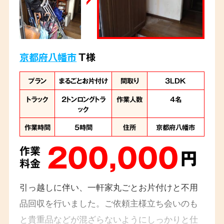
京都府八幡市
T様
プラン
まるごとお片付け
間取り
3LDK
トラック
2トンロングトラ
作業人数
4名
ック
作業時間
5時間
住所
京都府八幡市
200,000
作業
円
料金
引っ越しに伴い、一軒家丸ごとお片付けと不用
品回収を行いました。ご依頼主様立ち会いのも
と貴重品などが混ざらないようにしっかりと仕