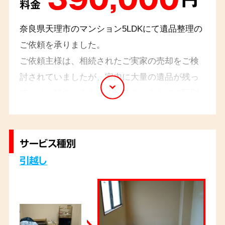
料金
奈良県天理市のマンション5LDKにて遺品整理の
ご依頼を承りました。
ご依頼主様は、相続されたご実家の売却をご検
討されていましたが、室内に大量の遺品が残っ
ており、残すべきものと手放すべきものの区別
がつかず、お困りのご様子でした。そこで、経
験豊富なスタッフがご依頼主様と綿密に相談を
重ね、売却に必要な書類や貴重品を丁寧に仕分
サービス種別
け、不用品は適切に処分いたしました。
引越し