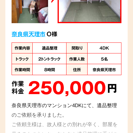
奈良県天理市
O様
作業内容
遺品整理
間取り
4DK
トラック
2トントラック
作業人数
5名
作業時間
8時間
住所
奈良県天理市
250,000
作業
円
料金
奈良県天理市のマンション4DKにて、遺品整理
のご依頼を承りました。
ご依頼主様は、故人様との別れが辛く、部屋を