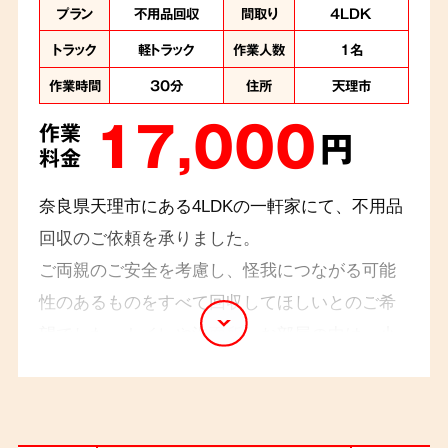
プラン
不用品回収
間取り
4LDK
トラック
軽トラック
作業人数
1名
作業時間
30分
住所
天理市
17,000
作業
円
料金
奈良県天理市にある4LDKの一軒家にて、不用品
回収のご依頼を承りました。
ご両親のご安全を考慮し、怪我につながる可能
性のあるものをすべて回収してほしいとのご希
望でした。トイレや洗面所、お部屋の中は、小
物や雑貨類で美しく飾られていましたが、ご依
頼主様のご要望に沿って、小物類と共に、棚本
体も回収いたしました。