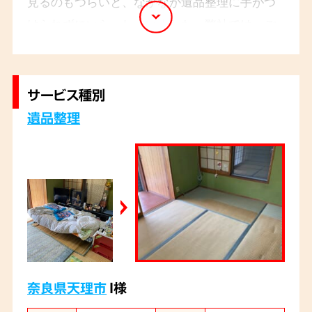
見るのもつらいと、なかなか遺品整理に手がつ
けられずにいらっしゃいました。弊社では、ご
遺族様のペースに合わせて、一つひとつの品物
を丁寧に整理し、ご遺族様の想いを大切にしな
がら作業を進めました。
サービス種別
遺品整理
奈良県天理市
I様