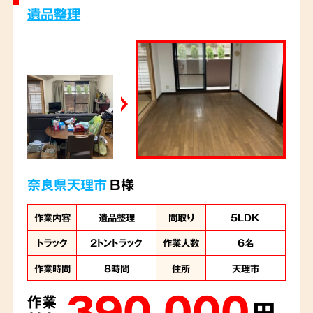
きました。
遺品整理
奈良県天理市
B様
作業内容
遺品整理
間取り
5LDK
トラック
2トントラック
作業人数
6名
作業時間
8時間
住所
天理市
390,000
作業
円