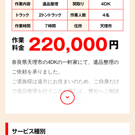
作業内容
遺品整理
間取り
4DK
トラック
２トントラック
作業人数
４名
作業時間
７時間
住所
天理市
220,000
作業
円
料金
奈良県天理市の4DKの一軒家にて、遺品整理の
ご依頼を承りました。
ご遺族様は遠方にお住まいのため、ご自身だけ
で遺品整理を行うことが難しく、弊社へご相談
くださいました。故人様が普段過ごされていた
寝室の荷物の整理には、特に心を痛めていらっ
しゃいました。作業中はご遺族様の気持ちに寄
り添い、思い出の品を丁寧に整理させていただ
サービス種別