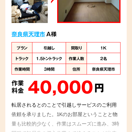
奈良県天理市
A様
プラン
引越し
間取り
1K
トラック
1.5トントラック
作業人数
2名
作業時間
3時間
住所
奈良県天理市
40,000
作業
円
料金
転居されるとのことで引越しサービスのご利用
依頼を承りました。1Kのお部屋ということと物
量も比較的少なく、作業はスムーズに進み、3時