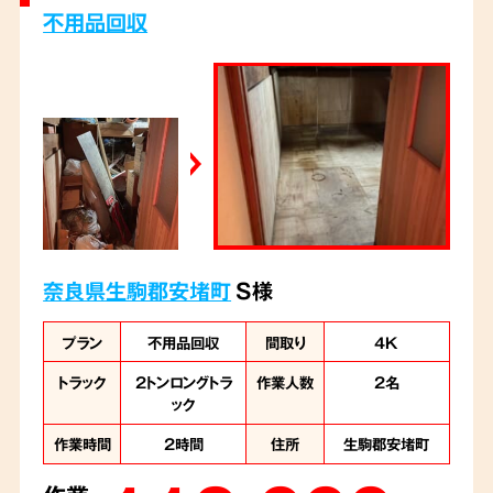
不用品回収
奈良県生駒郡安堵町
S様
プラン
不用品回収
間取り
4K
トラック
2トンロングトラ
作業人数
2名
ック
作業時間
2時間
住所
生駒郡安堵町