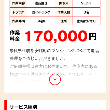
作業内容
遺品整理
間取り
2LDK
トラック
2トントラック
作業人数
3名
作業時間
6時間
住所
生駒郡安堵町
170,000
作業
円
料金
奈良県生駒郡安堵町のマンション2LDKにて遺品
整理をご依頼いただきました。
ご依頼主様は遠方にお住まいで、住宅内にある
物はすべて処分されたいとのことでした。そこ
で、事前に丁寧なヒアリングを行い、ご依頼主
様のご要望をしっかりと把握した上で作業を進
めました。当日はお立会いが無い状況での作業
でしたが、ご依頼主様には、作業前後のご報
サービス種別