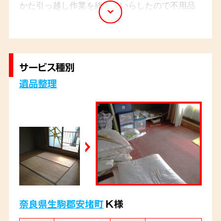
かた引っ越し作業を終えていらしたので不用品
の搬出作業がメインになりました。運びやすい
場所にまとめておられましたのでスムーズに搬
出作業を終えることができ、2時間程で完了致し
サービス種別
ました。
遺品整理
奈良県生駒郡安堵町
K様