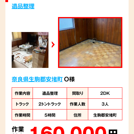
告、お写真でのご確認など、こまめにご連絡を
遺品整理
取らせていただきました。
奈良県生駒郡安堵町
O様
作業内容
遺品整理
間取り
2DK
トラック
２トントラック
作業人数
３人
作業時間
５時間
住所
生駒郡安堵町
160,000
作業
円