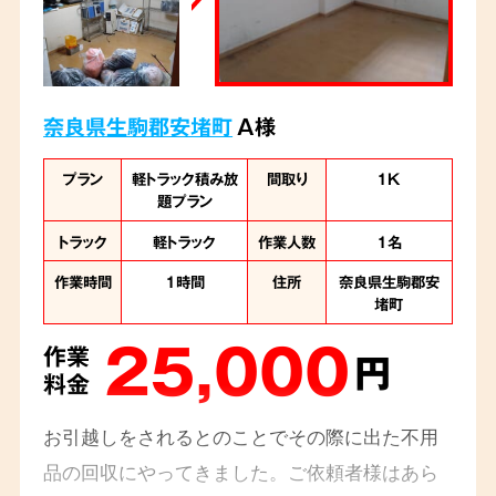
奈良県生駒郡安堵町
A様
プラン
軽トラック積み放
間取り
1K
題プラン
トラック
軽トラック
作業人数
1名
作業時間
1時間
住所
奈良県生駒郡安
堵町
25,000
作業
円
料金
お引越しをされるとのことでその際に出た不用
品の回収にやってきました。ご依頼者様はあら