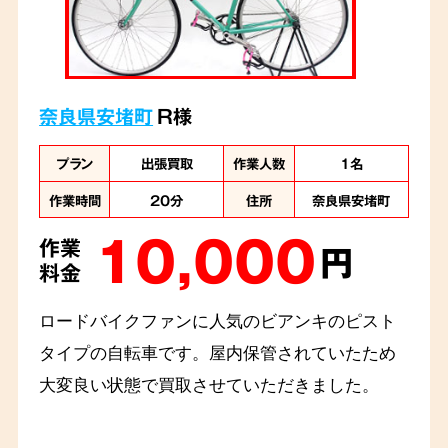
奈良県安堵町
R様
プラン
出張買取
作業人数
1名
作業時間
20分
住所
奈良県安堵町
10,000
作業
円
料金
ロードバイクファンに人気のビアンキのピスト
タイプの自転車です。屋内保管されていたため
大変良い状態で買取させていただきました。