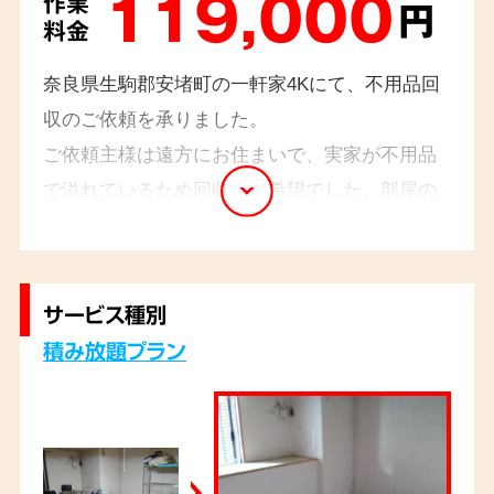
119,000
作業
円
料金
奈良県生駒郡安堵町の一軒家4Kにて、不用品回
収のご依頼を承りました。
ご依頼主様は遠方にお住まいで、実家が不用品
で溢れているため回収をご希望でした。部屋の
中は、捨て方がわからずとりあえず置いていた
もので溢れておりましたので、貴重品が混入し
ていないか慎重に回収作業を行いました。
サービス種別
積み放題プラン