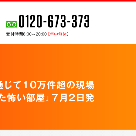
受付時間8:00～20:00
【年中無休】
通じて10万件超の現場
た怖い部屋』７月２日発