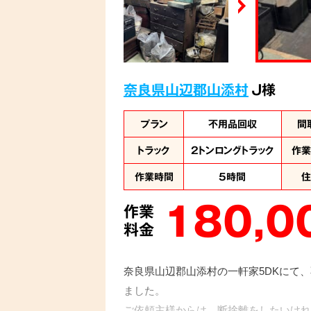
奈良県山辺郡山添村
J様
プラン
不用品回収
間
トラック
2トンロングトラック
作
作業時間
5時間
180,0
作業
料金
奈良県山辺郡山添村の一軒家5DKにて
ました。
ご依頼主様からは、断捨離をしたいけれ