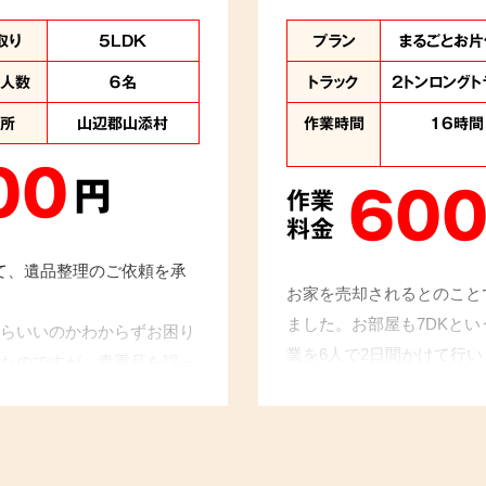
取り
5LDK
プラン
まるごとお片
業人数
６名
トラック
2トンロングト
住所
山辺郡山添村
作業時間
16時間
00
円
600
作業
料金
にて、遺品整理のご依頼を承
お家を売却されるとのこと
ました。お部屋も7DKと
らいいのかわからずお困り
業を6人で2日間かけて行
たのですが、貴重品を誤っ
品と不用品の仕分けをし、
けさせていただきました。
入出も注意し慎重に進めて
初めてとのことでしたが、
が出来ました。
ていただき、大変光栄に存じ