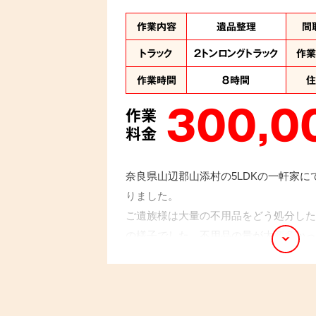
作業内容
遺品整理
間
トラック
２トンロングトラック
作
作業時間
８時間
300,0
作業
料金
奈良県山辺郡山添村の5LDKの一軒家
りました。
ご遺族様は大量の不用品をどう処分した
の様子でした。不用品の量が大変多かっ
て処分しないよう注意を払いながら片付
お客様は遺品整理を業者に依頼するのは
「安心して任せることができた」と仰っ
ます。