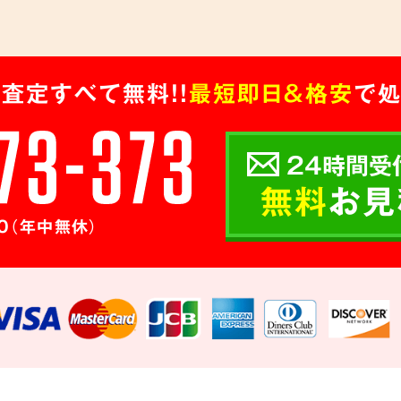
査定すべて無料!!
最短即日＆格安
で処
24時間受
無料
お見
0（年中無休）