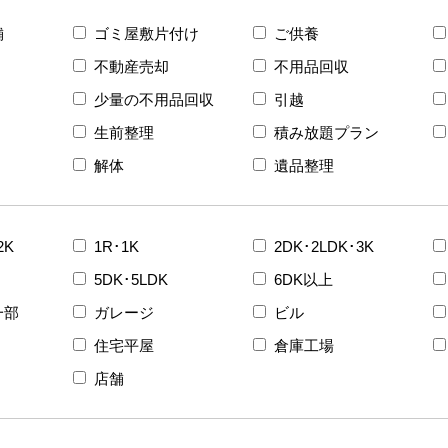
舗
ゴミ屋敷片付け
ご供養
不動産売却
不用品回収
少量の不用品回収
引越
生前整理
積み放題プラン
解体
遺品整理
2K
1R･1K
2DK･2LDK･3K
5DK･5LDK
6DK以上
一部
ガレージ
ビル
住宅平屋
倉庫工場
店舗