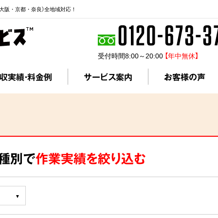
大阪・京都・奈良）全地域対応！
受付時間8:00～20:00
【年中無休】
収実績・料金例
サービス案内
お客様の声
ス種別で
作業実績を絞り込む