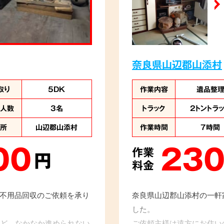
奈良県山辺郡山添村
取り
5DK
作業内容
遺品整
業人数
3名
トラック
2トントラ
住所
山辺郡山添村
作業時間
7時間
00
230
作業
円
料金
、不用品回収のご依頼を承り
奈良県山辺郡山添村の一軒
した。
ど、なかなか進められない
ご依頼主様は遠方にお住い