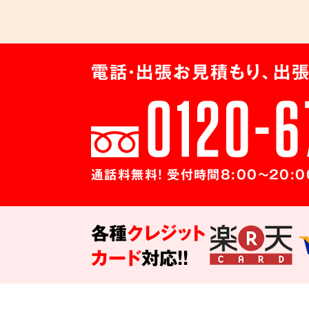
電話・出張お見積もり、出張
通話料無料! 受付時間8:00～20:0
各種
クレジット
カード
対応!!