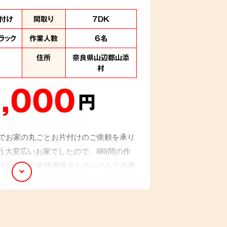
付け
間取り
7DK
ラック
作業人数
6名
住所
奈良県山辺郡山添
村
,000
円
でお家の丸ごとお片付けのご依頼を承り
いう大変広いお家でしたので、8時間の作
いました。ご依頼者様立ち合いのもと必要
不用品は回収させていただきました。搬
いき、トラブルもなく無事に終えること