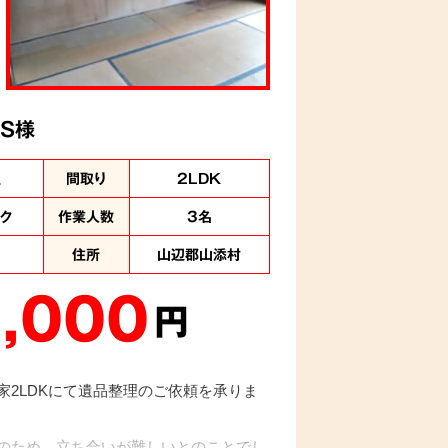
S様
理
間取り
2LDK
ック
作業人数
3名
住所
山辺郡山添村
,000
円
家2LDKにて遺品整理のご依頼を承りま
のため、立ち合いが難しいとのことでし