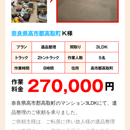
奈良県高市郡高取町
K様
プラン
遺品整理
間取り
3LDK
トラック
2トントラック
作業人数
5名
作業時間
8時間
住所
高市郡高取町
270,000
作業
円
料金
奈良県高市郡高取町のマンション3LDKにて、遺
品整理のご依頼を承りました。
ご依頼主様は、ご転居に伴い故人様の遺品整理