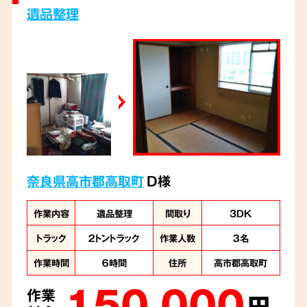
遺品整理
奈良県高市郡高取町
D様
作業内容
遺品整理
間取り
3DK
トラック
２トントラック
作業人数
３名
作業時間
６時間
住所
高市郡高取町
150,000
作業
円