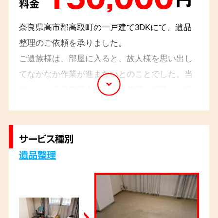
料金
奈良県高市郡高取町の一戸建て3DKにて、遺品
整理のご依頼を承りました。
ご遺族様は、部屋に入ると、故人様を思い出し
てなかなか作業が進まないとのことでした。当
社には、遺品整理士など遺品整理に精通した経
験豊富なスタッフが在籍しているので、故人様
とご遺族様の気持ちに寄り添いながら大切なお
品物を丁寧に仕分け、整理させていただきまし
サービス種別
た。
遺品整理