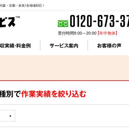
大阪・京都・奈良）全地域対応！
受付時間8:00～20:00
【年中無休】
収実績・料金例
サービス案内
お客様の声
ス種別で
作業実績を絞り込む