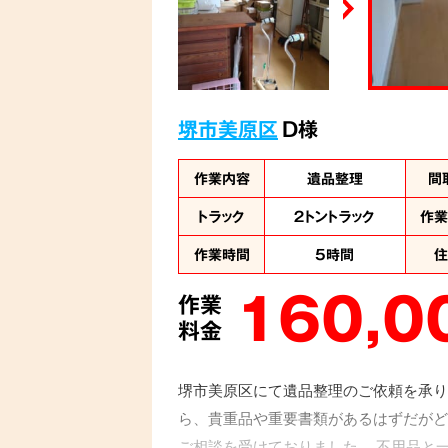
堺市美原区
D様
作業内容
遺品整理
間
トラック
２トントラック
作
作業時間
5時間
160,0
作業
料金
堺市美原区にて遺品整理のご依頼を承り
ら、貴重品や重要書類があるはずだがど
ご相談を受けておりました。 不用品と