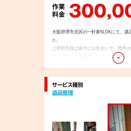
300,0
作業
料金
大阪府堺市北区の一軒家5LDKにて、
た。
ご依頼主様は遠方にお住まいで、物件の
急な対応をご希望でした。ご依頼当日に
希望に沿って迅速かつ丁寧に作業を実施
必要な作業も滞りなく完了し、解約期日
からは「プロに任せて本当によかった」
サービス種別
遺品整理