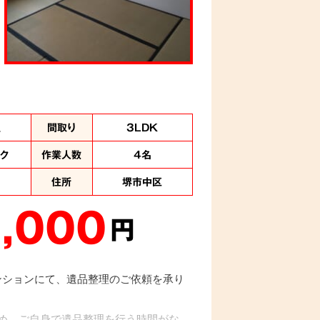
理
間取り
3LDK
ック
作業人数
4名
住所
堺市中区
,000
円
マンションにて、遺品整理のご依頼を承り
め、ご自身で遺品整理を行う時間がな