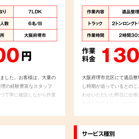
取り
7LDK
作業内容
遺品整
業人数
6名/日
トラック
２トンロングト
住所
大阪府堺市
作業時間
2時間30
00
130
作業
円
料金
ました。お客様は、大量の
大阪府堺市北区にて遺品整
整理の経験豊富なスタッフ
し時期が迫っているとのこ
つ丁寧に確認しながら作業
わせいただいた即日に出張
整理を対応させていただく
サービス種別