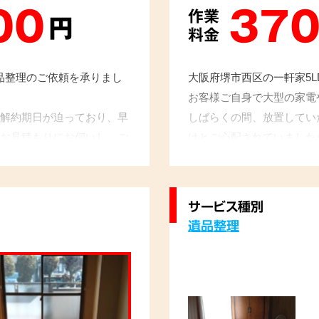
00
370
作業
円
料金
遺品整理のご依頼を承りまし
大阪府堺市西区の一軒家5
お客様ご自身で大型の家電
解約期日が迫っており、早
しばらくの間、放置してい
お見積もりにお伺いし、ご
はとご心配されていました
いたしました。原状回復に
を進めた結果、手早く作業
にも間に合い、ご依頼主様
早く頼めばよかった」との
とお言葉をいただきました。
た。
サービス種別
遺品整理