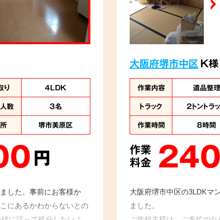
大阪府堺市中区
K様
取り
4LDK
作業内容
遺品整
業人数
3名
トラック
2トントラ
住所
堺市美原区
作業時間
8時間
00
240
作業
円
料金
ました。事前にお客様か
大阪府堺市中区の3LDK
こにあるかわからないとの
ました。
一緒に誤って処分しないよ
ご依頼主様は、ご多忙のた