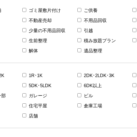
舗
ゴミ屋敷片付け
ご供養
不動産売却
不用品回収
少量の不用品回収
引越
生前整理
積み放題プラン
解体
遺品整理
2K
1R･1K
2DK･2LDK･3K
5DK･5LDK
6DK以上
一部
ガレージ
ビル
住宅平屋
倉庫工場
店舗