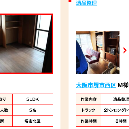
遺品整理
大阪市堺市西区
M様
取り
5LDK
作業内容
遺品整
業人数
5名
トラック
2トンロングト
住所
堺市北区
作業時間
8時間