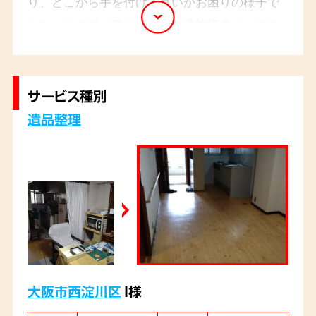
り、どこから手を付けて良いかお困りの様子で
した。そこで、弊社では、ご遺族様のペースに
合わせて、一つひとつの品物を丁寧に整理し、
思い出の品はアルバムにまとめ、形見分けとな
るものは配送の手配など、ご遺族様の想いを大
サービス種別
切にしながら作業を進めました。
遺品整理
大阪市西淀川区
I様