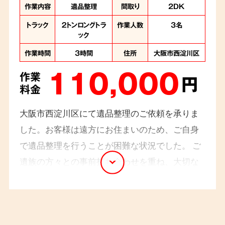
作業内容
遺品整理
間取り
2DK
トラック
２トンロングトラ
作業人数
3名
ック
作業時間
3時間
住所
大阪市西淀川区
110,000
作業
円
料金
大阪市西淀川区にて遺品整理のご依頼を承りま
した。お客様は遠方にお住まいのため、ご自身
で遺品整理を行うことが困難な状況でした。 ご
遺族の方々との事前打ち合わせを重ね、大切な
思い出の品々を丁寧に仕分け、不要なものは適
切に処分させていただきました。 また、ご希望
に応じて、形見分けの品を配送するお手伝いも