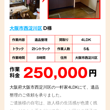
大阪市西淀川区
D様
作業内容
遺品整理
間取り
4LDK
トラック
2トントラック
作業人数
5名
作業時間
8時間
住所
大阪市西淀川区
250,000
作業
円
料金
大阪府大阪市西淀川区の一軒家4LDKにて、遺品
整理のご依頼を承りました。
ご遺族様の自宅は、故人様の生活感が色濃く残