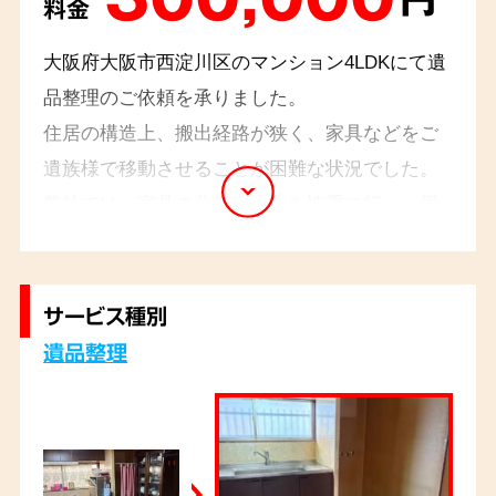
料金
大阪府大阪市西淀川区のマンション4LDKにて遺
品整理のご依頼を承りました。
住居の構造上、搬出経路が狭く、家具などをご
遺族様で移動させることが困難な状況でした。
弊社では、家具の分解や搬出を慎重に行い、周
辺への配慮も徹底いたしました。ご遺族様から
「早く、丁寧に整理できて良かった」とお言葉を
いただきました。
サービス種別
遺品整理