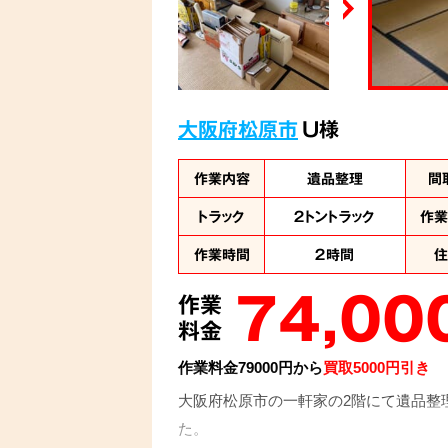
大阪府松原市
U様
作業内容
遺品整理
間
トラック
２トントラック
作
作業時間
２時間
74,00
作業
料金
作業料金79000円から
買取5000円引き
大阪府松原市の一軒家の2階にて遺品整
た。