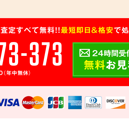
査定すべて無料!!
最短即日＆格安
で処
24時間受
無料
お見
0（年中無休）