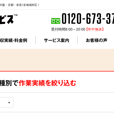
大阪・京都・奈良）全地域対応！
受付時間8:00～20:00
【年中無休】
収実績・料金例
サービス案内
お客様の声
ス種別で
作業実績を絞り込む