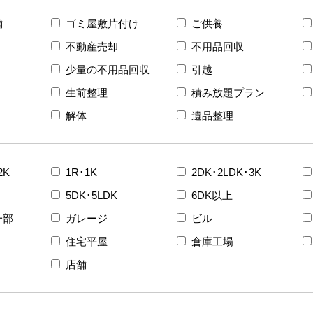
舗
ゴミ屋敷片付け
ご供養
不動産売却
不用品回収
少量の不用品回収
引越
生前整理
積み放題プラン
解体
遺品整理
2K
1R･1K
2DK･2LDK･3K
5DK･5LDK
6DK以上
一部
ガレージ
ビル
住宅平屋
倉庫工場
店舗