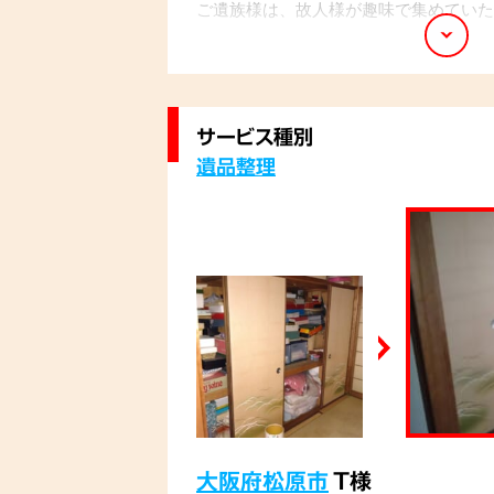
ご遺族様は、故人様が趣味で集めていた
に困っていらっしゃいました。 弊社の
に査定し、ご家族様と相談しながら整理
分け後に確認いただき、形見分けの品は
いました。「すごく早く済んでよかった
サービス種別
けました。
遺品整理
大阪府松原市
T様