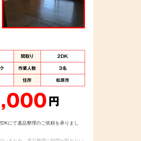
理
間取り
2DK
ック
作業人数
3名
住所
松原市
,000
円
2DKにて遺品整理のご依頼を承りまし
でいるため、遺品整理に時間が取れない