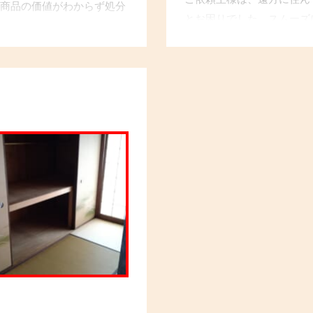
商品の価値がわからず処分
とお困りでした。スムーズ
専門スタッフが一つ一つ丁寧
事前にお話し合い、大切に
を進めました。貴重品は仕
寧に作業を進めました。特
ご親族さまへ配送手配を行
どは、確認しながら整理し
」とお客様にもご満足いただ
寧に整理できて良かった」