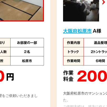
大阪府松原市
A様
取り
お部屋の一部
作業内容
遺品整
業人数
２名
トラック
2トントラ
住所
松原市
作業時間
6時間
0
200
作業
円
料金
大阪府松原市のマンション
理をご依頼いただきまし
た。
ご依頼主様は、遠方に住ん