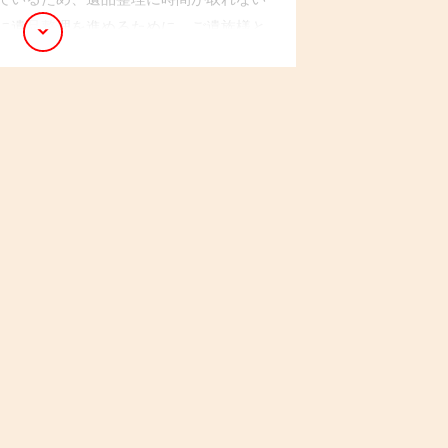
に遺品整理を進めるために、ご遺族様と
したいものと処分するものに仕分け、丁
に、思い出の品であるアルバムや手紙な
ました。作業は1日で完了し、「早く、丁
とのお言葉をいただきました。