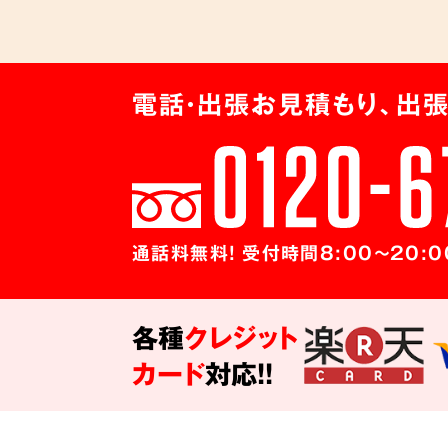
電話・出張お見積もり、出張
通話料無料! 受付時間8:00～20:0
各種
クレジット
カード
対応!!