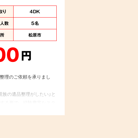
取り
4DK
業人数
5名
住所
松原市
00
円
品整理のご依頼を承りまし
親族の遺品整理がしたい」と
する形で、経験豊富なスタ
分けし、対応させていただ
出の品はお客様へご返却さ
「勇気を出して相談してよ