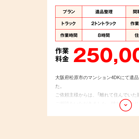
プラン
遺品整理
間
トラック
2トントラック
作
作業時間
8時間
250,0
作業
料金
大阪府松原市のマンション4DKにて遺
た。
ご依頼主様からは、「離れて住んでいた
ご相談をいただきました。鍵をお預かり
ッフによって遺品を丁寧に一つひとつ仕
きました。整理で出てきた貴重品や思い
せていただきました。ご依頼主様からは
かった」とお言葉をいただきました。