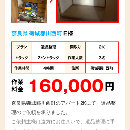
奈良県 磯城郡川西町
E様
プラン
遺品整理
間取り
2K
トラック
2トントラック
作業人数
3名
作業時間
4時間
住所
磯城郡川西町
160,000
作業
円
料金
奈良県磯城郡川西町のアパート2Kにて、遺品整
理のご依頼を承りました。
ご依頼主様は遠方にお住まいで、遺品整理に手