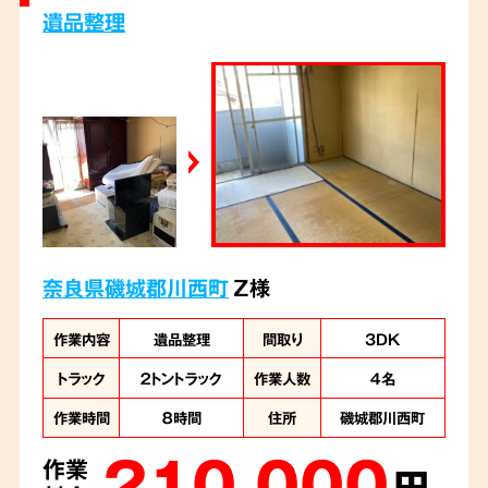
遺品整理
奈良県磯城郡川西町
Z様
作業内容
遺品整理
間取り
3DK
トラック
２トントラック
作業人数
４名
作業時間
８時間
住所
磯城郡川西町
210,000
作業
円