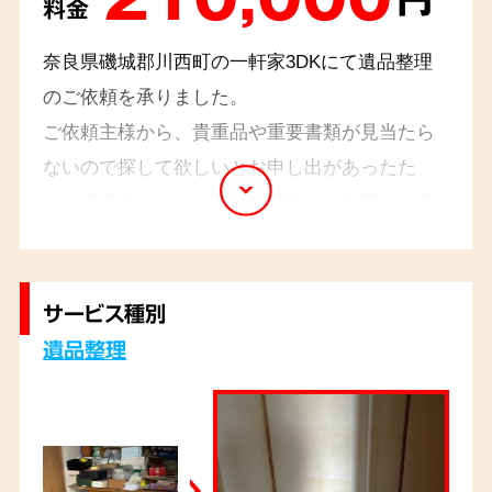
料金
奈良県磯城郡川西町の一軒家3DKにて遺品整理
のご依頼を承りました。
ご依頼主様から、貴重品や重要書類が見当たら
ないので探して欲しいとお申し出があったた
め、遺品を一つ一つ丁寧に確認し、無事にお探
し物を見つけることができました。不用品は種
類ごとに分別し、適切な方法で処分いたしまし
た。忙しくて遺品整理を行う時間がないと言っ
サービス種別
ていたご依頼主様は、「安心して任せられまし
遺品整理
た」と喜んでいらっしゃいました。