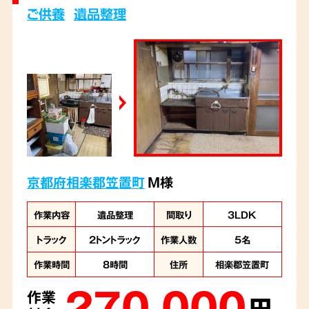
ご供養
遺品整理
京都府相楽郡笠置町
M様
作業内容
遺品整理
間取り
3LDK
トラック
2トントラック
作業人数
5名
作業時間
8時間
住所
相楽郡笠置町
270,000
作業
円