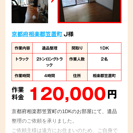
京都府相楽郡笠置町
J様
作業内容
遺品整理
間取り
1DK
トラック
２トンロングトラ
作業人数
２名
ック
作業時間
４時間
住所
相楽郡笠置町
120,000
作業
円
料金
京都府相楽郡笠置町の1DKのお部屋にて、遺品
整理のご依頼を承りました。
ご依頼主様は遠方にお住まいのため、ご自身で