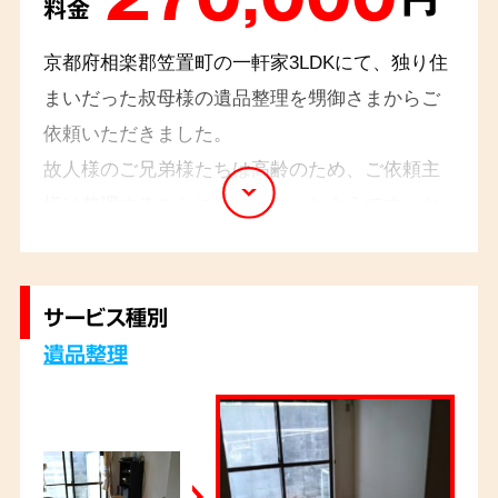
料金
京都府相楽郡笠置町の一軒家3LDKにて、独り住
まいだった叔母様の遺品整理を甥御さまからご
依頼いただきました。
故人様のご兄弟様たちは高齢のため、ご依頼主
様は整理することに迷いもあったようです。お
話を伺いながら遺品を丁寧に一つひとつ仕分け
させていただきました。形見分けとなるものは
配送し、お仏壇は合同供養にて対応させていた
サービス種別
だきました。
遺品整理