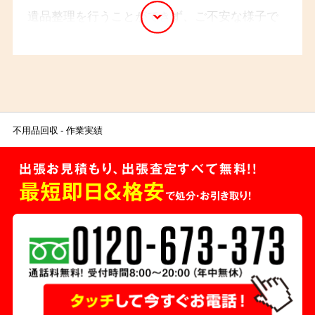
遺品整理を行うことができず、ご不安な様子で
した。そこで、事前に丁寧なヒアリングを行
い、ご依頼主様のご要望をしっかりと把握した
上で作業を進めました。当日はお立会いが無い
状況での作業でしたが、ご依頼主様には、作業
前後のご報告、お写真でのご確認など、連絡を
不用品回収
作業実績
こまめに取らせていただきました。「安心してま
出張お見積もり、出張査定すべて無料!!
かせることができた」とのお言葉をいただき、私
最短即日＆格安
たちも大変嬉しく思います。
で処分・お引き取り！