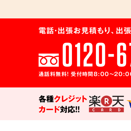
電話・出張お見積もり、出張
通話料無料! 受付時間8:00～20:0
各種
クレジット
カード
対応!!