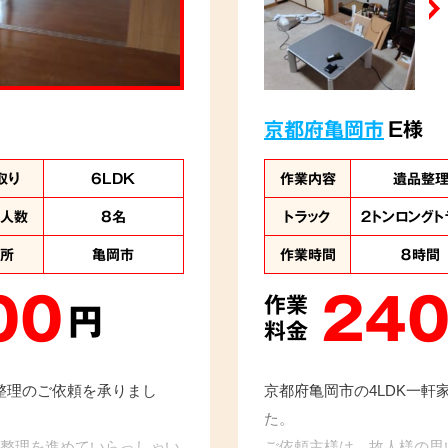
京都府亀岡市
E様
取り
6LDK
作業内容
遺品整
業人数
8名
トラック
２トンロングト
住所
亀岡市
作業時間
８時間
00
240
作業
円
料金
品整理のご依頼を承りまし
京都府亀岡市の4LDK一
た。
整理を進めていらっしゃい
ご依頼主様は、故人様の思