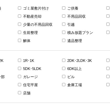
舗
ゴミ屋敷片付け
ご供養
不動産売却
不用品回収
少量の不用品回収
引越
生前整理
積み放題プラン
解体
遺品整理
2K
1R･1K
2DK･2LDK･3K
5DK･5LDK
6DK以上
一部
ガレージ
ビル
住宅平屋
倉庫工場
店舗