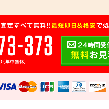
査定すべて無料!!
最短即日＆格安
で処
24時間受
無料
お見
0（年中無休）