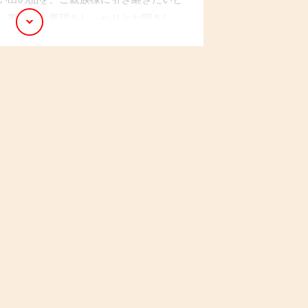
。事前にご要望をしっかりとお聞きし
つ丁寧に仕分け、不要なものは適切な方
した。ご希望の品は、ご指定の場所へ配
の想いを大切にしながら作業を進めまし