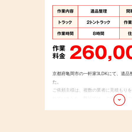
作業内容
遺品整理
間
トラック
2トントラック
作
作業時間
8時間
260,0
作業
料金
京都府亀岡市の一軒家3LDKにて、遺
た。
ご依頼主様は、複数の業者に見積もりを
れていました。弊社では、ご遺族様のご
ランをご提案し、ご満足いただけるよう
精神面でもとても助かりました」とお言
た。