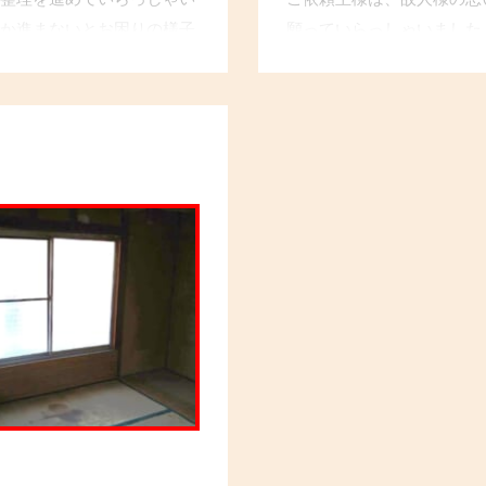
か進まないとお困りの様子
願っていらっしゃいました
家族様と相談を重ねなが
て、思い出の品々を一つ一
切に処分いたしました。お
法で処分させていただきま
、早く頼めばよかった。」と
送の手配を行い、ご遺族様
た。