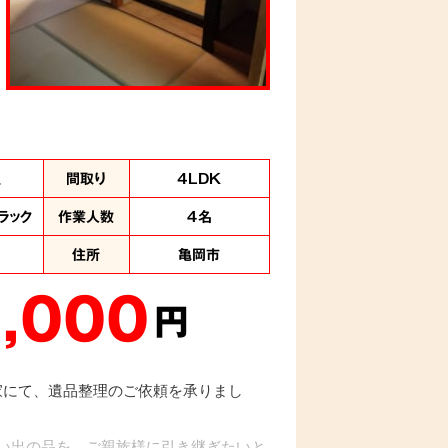
理
間取り
4LDK
ラック
作業人数
４名
住所
亀岡市
,000
円
軒家にて、遺品整理のご依頼を承りまし
い出の品を、ご親族様に引き継ぎたいと