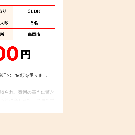
取り
3LDK
業人数
5名
住所
亀岡市
00
円
品整理のご依頼を承りまし
取られ、費用の高さに驚か
予算に合わせて、最適なプ
努めました。「費用面でも
葉をかけていただけまし