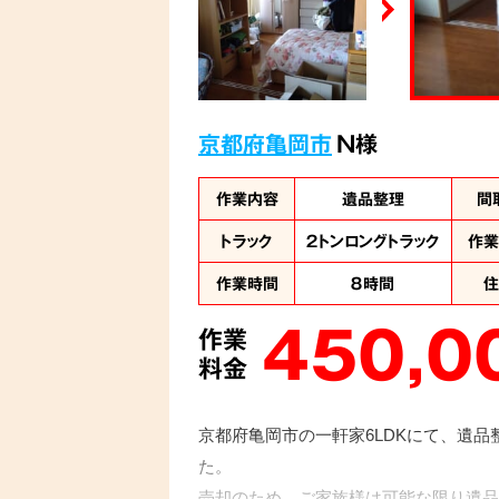
京都府亀岡市
N様
作業内容
遺品整理
間
トラック
２トンロングトラック
作
作業時間
８時間
450,0
作業
料金
京都府亀岡市の一軒家6LDKにて、遺
た。
売却のため、ご家族様は可能な限り遺品