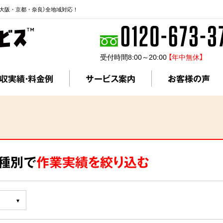
大阪・京都・奈良）全地域対応！
受付時間8:00～20:00
【年中無休】
収実績・料金例
サービス案内
お客様の声
ス種別で
作業実績を絞り込む