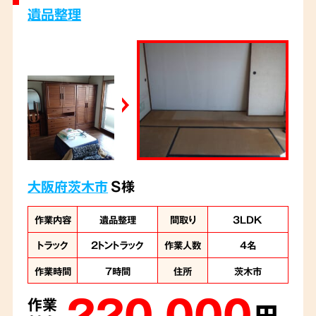
お喜びのご様子でした。
遺品整理
大阪府茨木市
S様
作業内容
遺品整理
間取り
3LDK
トラック
2トントラック
作業人数
4名
作業時間
7時間
住所
茨木市
220,000
作業
円