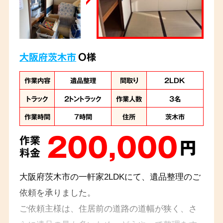
大阪府茨木市
O様
作業内容
遺品整理
間取り
2LDK
トラック
2トントラック
作業人数
3名
作業時間
7時間
住所
茨木市
200,000
作業
円
料金
大阪府茨木市の一軒家2LDKにて、遺品整理のご
依頼を承りました。
ご依頼主様は、住居前の道路の道幅が狭く、さ