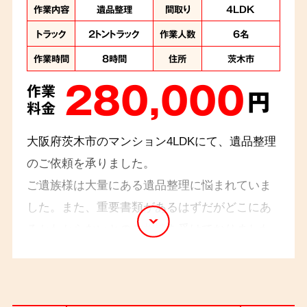
作業内容
遺品整理
間取り
4LDK
トラック
2トントラック
作業人数
6名
作業時間
8時間
住所
茨木市
280,000
作業
円
料金
大阪府茨木市のマンション4LDKにて、遺品整理
のご依頼を承りました。
ご遺族様は大量にある遺品整理に悩まれていま
した。また、重要書類があるはずだがどこにあ
るかわからないとのご相談を受けておりました
ので、不用品と一緒に誤って処分しないよう、
一つひとつ丁寧に確認しながら整理し、探し物
も無事に発見することができました。