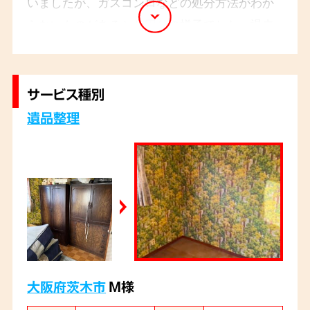
いましたが、ガスコンロなどの処分方法がわか
らないものがあるとお困りの様子でした。退去
日が迫っているとのことでしたので、即見積も
り対応をさせていただき、ご依頼主様の希望ど
おり、不要なものを適切な方法で処分させてい
サービス種別
ただきました。
遺品整理
大阪府茨木市
M様