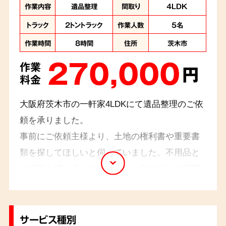
作業内容
遺品整理
間取り
4LDK
トラック
2トントラック
作業人数
5名
作業時間
8時間
住所
茨木市
270,000
作業
円
料金
大阪府茨木市の一軒家4LDKにて遺品整理のご依
頼を承りました。
事前にご依頼主様より、土地の権利書や重要書
類を探してほしいと伺っていました。不用品と
の混同を避けるため、タンスや引き出しを丁寧
に確認しながら整理を進めた結果、お探しの重
要書類や故人様の思い出の品、貴重品などを発
見することができました。ご依頼主様は、大変
サービス種別