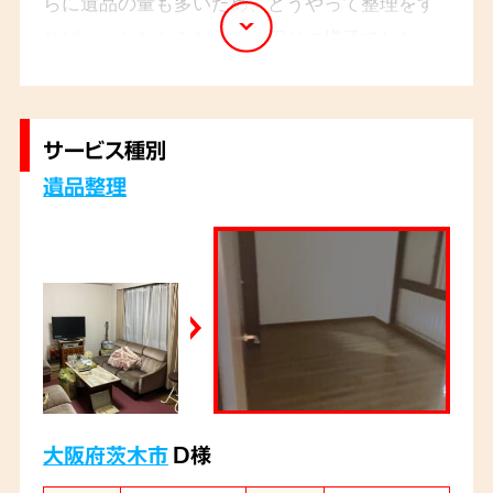
らに遺品の量も多いため、どうやって整理をす
ればいいかわからないとお困りの様子でした。
経験豊富なスタッフが、貴重品の探索や仕分け
を丁寧に確認しながらもスピーディーに行い、
ご遺族様からは「丁寧で迅速でした」と喜んでい
サービス種別
ただくことができました。
遺品整理
大阪府茨木市
D様