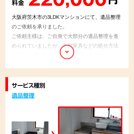
料金
大阪府茨木市の3LDKマンションにて、遺品整理
のご依頼を承りました。
ご依頼主様は、ご自身で大部分の遺品整理を進
められていましたが、大型家具などの処分方法
がわからずお困りの様子でした。そこで、ご依
頼主様のご要望を丁寧にカウンセリングし、不
要な品物を適切な方法で処分しました。ご遺族
様の想いを大切にしながら作業を進めました。
サービス種別
遺品整理