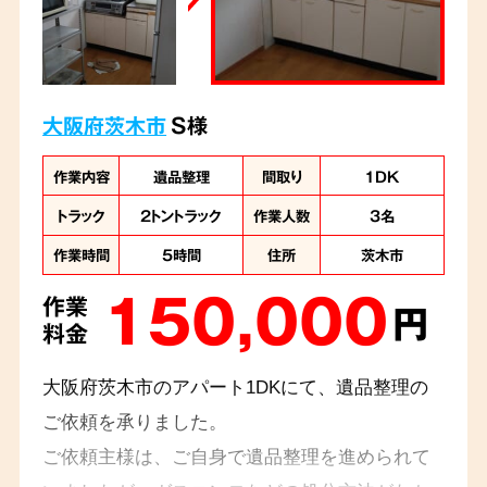
大阪府茨木市
S様
作業内容
遺品整理
間取り
1DK
トラック
2トントラック
作業人数
3名
作業時間
5時間
住所
茨木市
150,000
作業
円
料金
大阪府茨木市のアパート1DKにて、遺品整理の
ご依頼を承りました。
ご依頼主様は、ご自身で遺品整理を進められて